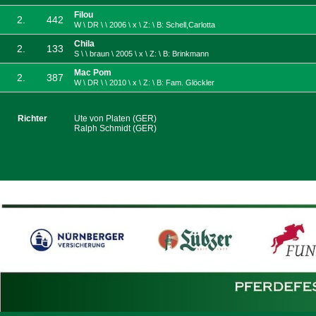
Filou
2.
442
W \ DR \ \ 2006 \ x \ Z: \ B: Schell,Carlotta
Chila
2.
133
S \ \ braun \ 2005 \ x \ Z: \ B: Brinkmann
Mac Pom
2.
387
W \ DR \ \ 2010 \ x \ Z: \ B: Fam. Glöckler
Richter
Ute von Platen (GER)
Ralph Schmidt (GER)