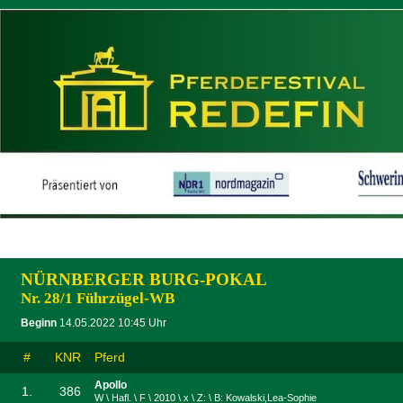
NÜRNBERGER BURG-POKAL
Nr. 28/1 Führzügel-WB
Beginn
14.05.2022 10:45 Uhr
#
KNR
Pferd
Apollo
1.
386
W \ Hafl. \ F \ 2010 \ x \ Z: \ B: Kowalski,Lea-Sophie