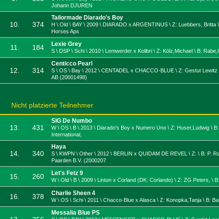
Johann DJUREN
Tailormade Diarado's Boy
10.
374
H \ Old \ BAY \ 2009 \ DIARADO x ARGENTINUS \ Z: Luebbers, Britta \
Horses Aps
Lexie Grey
11.
184
S \ DSP \ Schi \ 2010 \ Lemwerder x Kolibri \ Z: Kölz,Michael \ B: Rabe
Centicco Pearl
12.
314
S \ OS \ Bay \ 2012 \ CENTADEL x CHACCO-BLUE \ Z: Gestut Lewitz \ 
AB (20001498)
Nicht platzierte Teilnehmer
SIG De Numbo
13.
431
W \ OS \ B \ 2013 \ Diarado's Boy x Numero Uno \ Z: Huser,Ludwig \ B
International,
Haya
14.
340
S \ KWPN \ Other \ 2012 \ BERLIN x QUIDAM DE REVEL \ Z: \ B: P. R
Paarden B.V. (2000207
Let's Fetz 9
15.
260
W \ Old \ B \ 2009 \ Linton x Corland (DK: Corlando) \ Z: ZG Peters, \ B:
Charlie Sheen 4
16.
378
W \ OS \ Schi \ 2011 \ Chacco-Blue x Alasca \ Z: Konopka,Tanja \ B: B
Messalia Blue PS