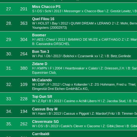
Miss Chacco PS
27.
201
S \ OS \ Schi \ 2013 \ Messenger x Chacco-Blue \ Z: Gestüt Lewitz, \ B
Quel Filou 16
28.
363
W \ HOLST \ Bay \ 2012 \ QUIWI DREAM x LERANO 2 \ Z: Mohr, Bernd
Youngsters (20002973)
Boomer
29.
304
H \ AES \ Chest \ 2013 \ BAMAKO DE MUZE x CARTHAGO Z \ Z: Miam
B: Cassandra ORSCHEL
Bon Ton 3
30.
264
W \ Pol. \ Db \ 2013 \ Bolshoi x Czarownik xx \ Z: \ B: Betz,Gerlinde
Zidane D
31.
380
H \ KWPN \ F \ 2004 \ Heartbreaker x Calato \ Z: Driessen,J.H. \ B: Sa
Equestrian Club,
Mr.Calando
32.
109
W \ DSP \ F \ 2012 \ Chap x Koliander \ Z: ZG Hohmann, Fred u. Thiel, K
Elmgestüt Drei Eichen GmbH&Co.KG,
Top Gun SR
33.
228
W \ Z.Rpf \ B \ 2013 \ Casimo x Achill-Libero H \ Z: Jacoba Stud, \ B: R
Cassus Boy M
34.
194
W \ Hann \ B \ 2013 \ Cassus x Piggott \ Z: Mardorf,Fritz \ B: Timmer-S
Clevermate SG
35.
262
W \ OS \ B \ 2013 \ Catoki's Clever x Ciacomo \ Z: Gibki,Steve \ B: Gib
Carribaldi