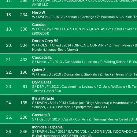
17.
356
S \ OS \ BAY \ 2013 \ MESSENGER x CHACCO-BLUE \ Z: Gestüt Lewi
ANNE LLC
Hero W
18.
234
W \ KWPN \ F \ 2012 \ Kannan x Carthago \ Z: Waldman,A. \ B: Kleis,
Candide
19.
308
W \ OS \ Bay \ 2011 \ CARTOON 21 x QUANTAS \ Z: Gestüt Lewitz \ B:
(20002804)
Dorian Grey 50
20.
334
W \ HOLST \ Chest \ 2014 \ DINKEN x CON AIR 7 \ Z: Timm Peters \ 
Hotelerrichtungs-Betr.u.Verwalt
Cascadella
21.
433
S \ Meckl. \ F \ 2013 \ Cascadello I x Loredo \ Z: Mähling,Roland \ B: St
Quixx 2
22.
196
W \ Hann \ B \ 2010 \ Quintender x Stakkato \ Z: Hacke,Heinrich \ B: T
DSP Callas
23.
61
S \ DSP \ F \ 2012 \ Casskeni II x Levistano \ Z: Jung,Wolfgang \ B: Tur
Thieme GmbH / Co
It's a Miracle
24.
135
S \ KWPN \ Schi \ 2013 \ Dakar (ex: Diego Vitanova) x Heartbreaker \ 
Schipper, \ B: A. Osterhoff 1.Sportpferde GmbH & C
Cassata 3
25.
208
S \ Holst \ B \ 2010 \ Casall x Con Air \ Z: Hennings,Reimer Detlef \ B: 
Inchidee Tarpania
26.
346
S \ KWPN \ Bay \ 2013 \ BALTIC VDL x LABOR'S VDL INDORADO \ Z: 
B: Stal Hamelspoel (20003749), Arne VA