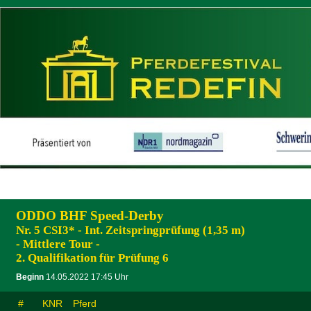
ODDO BHF Speed-Derby
Nr. 5 CSI3* - Int. Zeitspringprüfung (1,35 m)
- Mittlere Tour -
2. Qualifikation für Prüfung 6
Beginn
14.05.2022 17:45 Uhr
#
KNR
Pferd