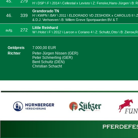
45.
279
H \ DSP \ F \ 2014 \ Cellestial x Levisto \ Z: Fenske,Hans-Jürgen \ B: R
Grandorado TN
46.
339
H \ KWPN \ BAY \ 2011 \ ELDORADO VD ZESHOEK x CAROLUS II \ Z:
& D.J. Verhoeven \ B: Willem Greve Sportpaarden BV & T
Little Reinhard
272
aufg.
W \ Holst \ F \ 2012 \ Larcon x Coriano 4 \ Z: Schultz,Otto \ B: Zierow,
Geldpreis
7.000,00 EUR
Richter
Peter-Jürgen Nissen (GER)
Peter Schmerling (GER)
Bent Schultz (DEN)
Christian Schacht