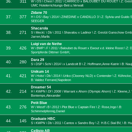
36.
311
W \ OS \ Chest \ 2011 \ CARRICO x BALOUBET DU ROUET \ Z: Gestüt
UMC Hotelerrichtungs-Betr.u.Verwalt
Zidane 70
37.
377
H \ OS \ Bay \ 2014 \ ZINEDINE x CANDILLO 3 \ Z: Sylvia und Guido Si
SEEGER
Shacarola
38.
271
S \ Meckl. \ Db \ 2011 \ Shavalou x Ladinor \ Z: Gestüt Ganschow Gm
Jarren,Marlis
Luigi van de Nethe
39.
426
W \ BWP \ F \ 2011 \ Baloubet du Rouet x Ewout v.d. kleine Roost \ Z: 
Sportpferde Dittmer GmbH,
Dara 29
40.
280
S \ DSP \ Schi \ 2014 \ x Landcolt B \ Z: Hoffmann,Anne-Katrin \ B: Nau
Unikum 14
41.
421
W \ Holst \ Db \ 2014 \ Uriko (Clooney NLD) x Contender \ Z: Köhncke
B: Valdez Ferrand,Napoleon
Dreamer 54
42.
214
H \ KWPN \ Df \ 2008 \ Warrant x Ahorn (Olympic Ahorn) \ Z: Kleene,J. 
Bontemps,Alexander
Petit Blue
43.
276
W \ Westf \ B \ 2012 \ Plot Blue x Captain Fire \ Z: Rose,Ingo \ B:
Schimmelpfennig,Daniel
Graduate HBC
44.
145
S \ KWPN \ Db \ 2011 \ Cantos x Sandro Boy \ Z: H.B.C.Stal BV, \ B:
Cellisto AR