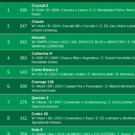
Crystall 2
1.
435
S \ Holst \ B \ 2009 \ Cancara x Lancer II \ Z: Westphalen-Fehrs, Wenc
Hutter
Chanio
2.
247
W \ Holst \ B \ 2014 \ Carvallo BB x Corrado I \ Z: ZG Jan u.Karin Lüne
u.Karin Lüneburg,
Helsinki
3.
341
W \ KWPN \ Chest \ 2012 \ VDL ZIROCCO BLUE x INDOCTRO \ Z: DE 
Wiefferink (20000759)
Catherina H
4.
382
S \ DSP \ F \ 2009 \ Chacco-Blue x Argentinus \ Z: Gestüt Horstfelde 
Horstfelde GmbH,
Conto Blanco 2
5.
143
W \ OS \ B \ 2012 \ Cellestial x Kolibri \ Z: Wernicke,Maik \ B: Wernicke
Courage 138
6.
430
S \ Westf \ DB \ 2010 \ Captain Fire x Feuerglanz \ Z: Albacht,Bernhard 
Venschott,Guido
Quester 2
7.
275
W \ Meckl. \ B \ 2007 \ Quintender x Grabensprung \ Z: Erich,Günther \
Ogorreck,Karsten
Codex 28
8.
411
W \ Hann \ Db \ 2013 \ Contendros x Espri \ Z: ZG Luttmann u.Strothme
Sportpferde Herbert,
Nola 9
9.
358
S \ HANN \ Bay \ 2014 \ NUMERO UNO x GOLDSTERN \ Z: Djuren, Jo