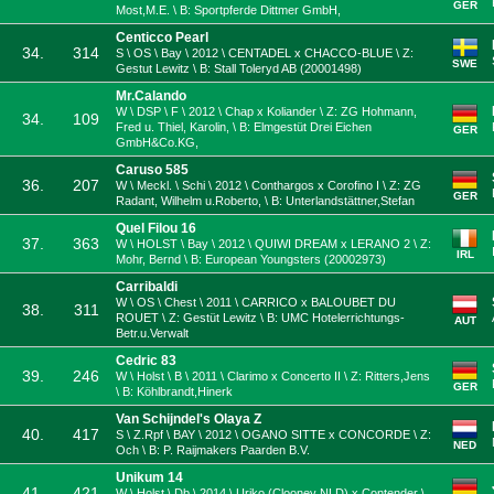
GER
Most,M.E. \ B: Sportpferde Dittmer GmbH,
Centicco Pearl
34.
314
S \ OS \ Bay \ 2012 \ CENTADEL x CHACCO-BLUE \ Z:
SWE
Gestut Lewitz \ B: Stall Toleryd AB (20001498)
Mr.Calando
W \ DSP \ F \ 2012 \ Chap x Koliander \ Z: ZG Hohmann,
34.
109
Fred u. Thiel, Karolin, \ B: Elmgestüt Drei Eichen
GER
GmbH&Co.KG,
Caruso 585
36.
207
W \ Meckl. \ Schi \ 2012 \ Conthargos x Corofino I \ Z: ZG
GER
Radant, Wilhelm u.Roberto, \ B: Unterlandstättner,Stefan
Quel Filou 16
37.
363
W \ HOLST \ Bay \ 2012 \ QUIWI DREAM x LERANO 2 \ Z:
IRL
Mohr, Bernd \ B: European Youngsters (20002973)
Carribaldi
W \ OS \ Chest \ 2011 \ CARRICO x BALOUBET DU
38.
311
ROUET \ Z: Gestüt Lewitz \ B: UMC Hotelerrichtungs-
AUT
Betr.u.Verwalt
Cedric 83
39.
246
W \ Holst \ B \ 2011 \ Clarimo x Concerto II \ Z: Ritters,Jens
GER
\ B: Köhlbrandt,Hinerk
Van Schijndel's Olaya Z
40.
417
S \ Z.Rpf \ BAY \ 2012 \ OGANO SITTE x CONCORDE \ Z:
NED
Och \ B: P. Raijmakers Paarden B.V.
Unikum 14
41.
421
W \ Holst \ Db \ 2014 \ Uriko (Clooney NLD) x Contender \