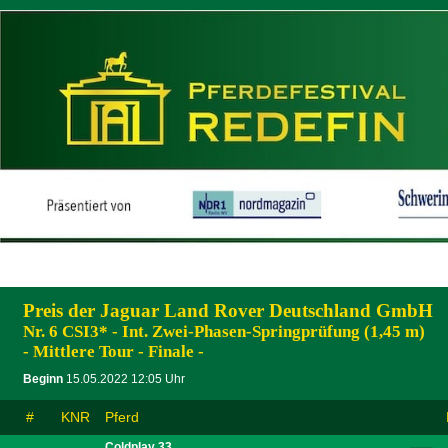
Preis der Jaguar Land Rover Deutschland GmbH
Nr. 6 CSI3* - Int. Zwei-Phasen-Springprüfung (1,45 m)
- Mittlere Tour - Finale -
Beginn
15.05.2022 12:05 Uhr
#
KNR
Pferd
Coldplay 33