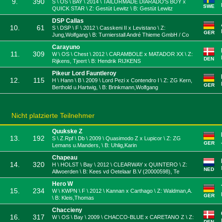
9.
390
S \ OS \ BAY \ 2014 \ TAILORMADE DIARADO'S BOY x
SWE
QUICK STAR \ Z: Gestüt Lewitz \ B: Gestüt Lewitz
DSP Callas
10.
61
S \ DSP \ F \ 2012 \ Casskeni II x Levistano \ Z:
GER
Jung,Wolfgang \ B: Turnierstall André Thieme GmbH / Co
Carayuno
11.
309
W \ OS \ Chest \ 2012 \ CARAMBOLE x MATADOR XX \ Z:
DEN
Rijkens, Tjeert \ B: Hendrik RIJKENS
Pikeur Lord Fauntleroy
12.
115
H \ Hann \ B \ 2009 \ Lord Pezi x Contendro I \ Z: ZG Kern,
GER
Berthold u.Hartwig, \ B: Brinkmann,Wolfgang
Nicht platzierte Teilnehmer
Quukske Z
13.
192
S \ Z.Rpf \ Db \ 2009 \ Quasimodo Z x Lupicor \ Z: ZG
GER
Lemans u.Manders, \ B: Uhlig,Karin
Chapeau
14.
320
H \ HOLST \ Bay \ 2012 \ CLEARWAY x QUINTERO \ Z:
NED
Allwoerden \ B: Kees vd Oetelaar B.V (20000598), Te
Hero W
15.
234
W \ KWPN \ F \ 2012 \ Kannan x Carthago \ Z: Waldman,A.
GER
\ B: Kleis,Thomas
Chaccieny
16.
317
W \ OS \ Bay \ 2009 \ CHACCO-BLUE x CARETANO Z \ Z:
DEN