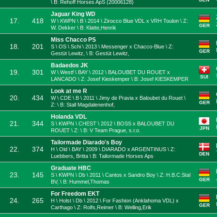
\ B: Rehoff Horses ApS (20006128)
Jaguar King WD
17.
418
W \ KWPN \ B \ 2014 \ Zirocco Blue VDL x VRH Toulon \ Z:
GER
W. Dekker \ B: Klatte,Henrik
Miss Chacco PS
18.
201
S \ OS \ Schi \ 2013 \ Messenger x Chacco-Blue \ Z:
GER
Gestüt Lewitz, \ B: Gestüt Lewitz,
Badaedos JK
19.
301
W \ Westf \ BAY \ 2012 \ BALOUBET DU ROUET x
SUI
LANCADO \ Z: Josef Kieskemper \ B: Josef KIESKEMPER
Look at me R
20.
434
W \ CDE \ B \ 2011 \ Jimy de Pravia x Baloubet du Rouet \
GER
Z: \ B: Stall Magdalenenhof,
Holanda VDL
21.
344
S \ KWPN \ CHEST \ 2012 \ BOSS x BALOUBET DU
JPN
ROUET \ Z: \ B: V Team Prague, s.r.o.
Tailormade Diarado's Boy
22.
374
H \ Old \ BAY \ 2009 \ DIARADO x ARGENTINUS \ Z:
DEN
Luebbers, Britta \ B: Tailormade Horses Aps
Graduate HBC
23.
145
S \ KWPN \ Db \ 2011 \ Cantos x Sandro Boy \ Z: H.B.C.Stal
GER
BV, \ B: Hummel,Thomas
For Freedom EKT
24.
265
H \ Holst \ Db \ 2012 \ For Fashion (Anklahoma VDL) x
GER
Carthago \ Z: Rolfs,Reimer \ B: Welling,Erik