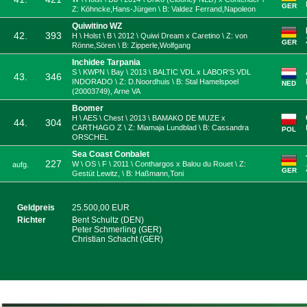
GER
Z: Köhncke,Hans-Jürgen \ B: Valdez Ferrand,Napoleon
Quiwitino WZ
42.
393
H \ Holst \ B \ 2012 \ Quiwi Dream x Caretino \ Z: von
GER
Rönne,Sören \ B: Zipperle,Wolfgang
Inchidee Tarpania
S \ KWPN \ Bay \ 2013 \ BALTIC VDL x LABOR'S VDL
43.
346
INDORADO \ Z: D.Noordhuis \ B: Stal Hamelspoel
NED
(20003749), Arne VA
Boomer
H \ AES \ Chest \ 2013 \ BAMAKO DE MUZE x
44.
304
CARTHAGO Z \ Z: Miamaja Lundblad \ B: Cassandra
POL
ORSCHEL
Sea Coast Conbalet
227
W \ OS \ F \ 2011 \ Conthargos x Balou du Rouet \ Z:
aufg.
GER
Gestüt Lewitz, \ B: Haßmann,Toni
Geldpreis
25.500,00 EUR
Richter
Bent Schultz (DEN)
Peter Schmerling (GER)
Christian Schacht (GER)