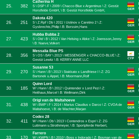
Catherina H
25.
382
S \ DSP \ F \ 2009 \ Chacco-Blue x Argentinus \ Z: Gestüt
GER
Horstfelde GmbH, \ B: Gestüt Horstfelde GmbH,
Dakota 420
26.
251
S \ Z.Rpf \ Db \ 2011 \ Ustinov x Caretino 2 \ Z:
GER
Gysbrechts,Philip \ B: Borssim,Hans
Hubba Bubba 2
27.
423
S \ Old \ B \ 2012 \ Van Helsing x Abke \ Z: Joensson,Jenny
GER
\ B: Naeve,Volkert
Messalia Blue PS
28.
356
S \ OS \ BAY \ 2013 \ MESSENGER x CHACCO-BLUE \ Z:
CYP
Gestüt Lewitz \ B: KERRY ANNE LLC
Susanne 53
29.
270
S \ Hann \ B \ 2013 \ Stakkato x Landfriese I \ Z: ZG
GER
Bartonek u.Appel, \ B: Moormann,Rolf
Quinn Lord
30.
185
W \ Hann \ B \ 2012 \ Quintender x Lord Pezi \ Z:
GER
Heithaus,Marcel \ B: Wellmann,Dirk
Origi van de Maltahoeve
31.
438
W \ BWP \ F \ 2014 \ Marius Claudius x Darco \ Z: CVOA de
GER
Maltahoeve, \ B: de Wachter,Marjan
Codex 28
32.
411
W \ Hann \ Db \ 2013 \ Contendros x Espri \ Z: ZG
GER
Luttmann u.Strothmeyer, \ B: Sportpferde Herbert,
Farrero
33.
170
W \ KWPN \ B \ 2010 \ Boss x Indorado \ Z: Bosman van de