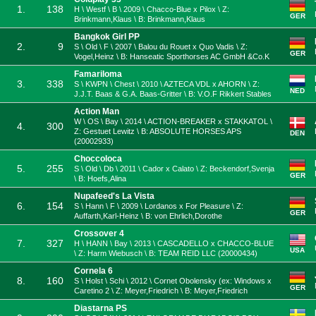
1.
138
H \ Westf \ B \ 2009 \ Chacco-Blue x Pilox \ Z:
GER
Brinkmann,Klaus \ B: Brinkmann,Klaus
Bangkok Girl PP
2.
9
S \ Old \ F \ 2007 \ Balou du Rouet x Quo Vadis \ Z:
GER
Vogel,Heinz \ B: Hanseatic Sporthorses AC GmbH &Co.K
Famariloma
3.
338
S \ KWPN \ Chest \ 2010 \ AZTECA VDL x AHORN \ Z:
NED
J.J.T. Baas & G.A. Baas-Gritter \ B: V.O.F Rikkert Stables
Action Man
W \ OS \ Bay \ 2014 \ ACTION-BREAKER x STAKKATOL \
4.
300
Z: Gestuet Lewitz \ B: ABSOLUTE HORSES APS
DEN
(20002933)
Choccoloca
5.
255
S \ Old \ Db \ 2011 \ Cador x Calato \ Z: Beckendorf,Svenja
GER
\ B: Hoefs,Alina
Nupafeed's La Vista
6.
154
S \ Hann \ F \ 2009 \ Lordanos x For Pleasure \ Z:
GER
Auffarth,Karl-Heinz \ B: von Ehrlich,Dorothe
Crossover 4
7.
327
H \ HANN \ Bay \ 2013 \ CASCADELLO x CHACCO-BLUE
USA
\ Z: Harm Wiebusch \ B: TEAM REID LLC (20000434)
Cornela 6
8.
160
S \ Holst \ Schi \ 2012 \ Cornet Obolensky (ex: Windows x
GER
Caretino 2 \ Z: Meyer,Friedrich \ B: Meyer,Friedrich
Diastarna PS