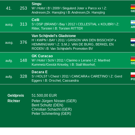
Singu
41.
253
W \ Holst \ B \ 2009 \ Singulord Joter x Parco xx \ Z:
G
Andresen,Dr. Hansjörg \ B: Andresen,Dr. Hansjörg
Celli
313
S \ DSP (BRAND \ Bay \ 2012 \ CELLESTIAL x KOLIBRI \ Z:
ausg.
A
Ritter, Torsten \ B: Torsten RITTER
Van Schijndel's Gladstone
H \ KWPN \ BAY \ 2011 \ GRISON VAN DEN BISSCHOP x
376
ausg.
HEMMINGWAY \ Z: S.M.J. VAN DE BURG, BERKEL EN
NE
RODEN \ B: Van Schijndel's Promotion BV
GK Curacao
148
W \ Holst \ Schi \ 2011 \ Clarimo x Lerano \ Z: Manfred
aufg.
G
Kummetz/Gestüt Kriseby, \ B: Stall Moorhof,
Dacara E
328
S \ HOLST \ Chest \ 2011 \ CANCARA x CARETINO \ Z: Gerd
aufg.
PO
Eggers \ B: Orschel, Cassandra
Geldpreis
51.500,00 EUR
Richter
Peter-Jürgen Nissen (GER)
Bent Schultz (DEN)
Christian Schacht (GER)
Peter Schmerling (GER)