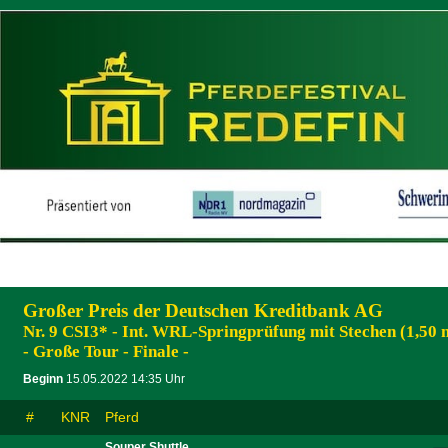
Großer Preis der Deutschen Kreditbank AG
Nr. 9 CSI3* - Int. WRL-Springprüfung mit Stechen (1,50 
- Große Tour - Finale -
Beginn
15.05.2022 14:35 Uhr
#
KNR
Pferd
Souper Shuttle