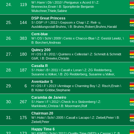
W \ Hann \ Db \ 2010 \ Perigueux x Acord II \ Z:
24.
119
Brennecke,Erwin \ B: Sportpferde Benjamin
G
Wulschner,Thiele,Sabine
DSP Great Princess
25.
144
S \ DSP \ F \ 2012 \ Gepsom x Chap \ Z: Reit- u.
G
Ausbildungsstall Bruhns, \ B: Bruhns,Robert,Bruhns,Harald
Cent-blue
26.
383
W \ OS \ Schi \ 2009 \ Cento x Chacco-Blue \ Z: Gestüt Lewitz, \
G
B: Borchert,Andreas
Quincy 200
27.
180
H \ OS \ B \ 2011 \ Quintero x Cellestial \ Z: Schmidt & Schmidt
G
GbR, \ B: Drewke,Christin
Casalia R
28.
187
S \ Holst \ B \ 2011 \ Casall x Loran \ Z: ZG Redderberg,
G
Susanne u.Volker, \ B: ZG Redderberg, Susanne u.Volker,
Aventador S
29.
6
H \ OS \ F \ 2013 \ Armitage x Charming Boy \ Z: Risch,Erwin \
G
B: Kötter-Gribbe,Stephanie
Caramba de Janeiro
30.
267
S \ Hann \ F \ 2012 \ Check In x Stolzenberg \ Z:
G
Marklewitz,Christa \ B: Moormann,Rolf
Chairman 20
31.
175
W \ Holst \ Schi \ 2005 \ Casall x Lacapo \ Z: Ziebell,Peter \ B:
G
Ziebell,Peter
Happy Time 6
32.
173
W \ KWPN \ Schi \ 2012 \ Quality Time (NED) x Caspar \ Z: B.