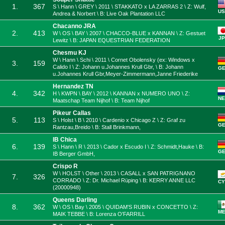
1.
367
S \ Hann \ GREY \ 2011 \ STAKKATO x LA ZARRAS 2 \ Z: Wulf,
US
Andrea & Norbert \ B: Live Oak Plantation LLC
Chacanno JRA
2.
413
W \ OS \ BAY \ 2007 \ CHACCO-BLUE x KANNAN \ Z: Gestuet
JP
Lewitz \ B: JAPAN EQUESTRIAN FEDERATION
Chesmu KJ
W \ Hann \ Schi \ 2011 \ Cornet Obolensky (ex: Windows x
3.
159
Calido I \ Z: Johann u.Johannes Krull Gbr, \ B: Johann
G
u.Johannes Krull Gbr,Meyer-Zimmermann,Janne Friederike
Hernandez TN
4.
342
H \ KWPN \ BAY \ 2012 \ KANNAN x NUMERO UNO \ Z:
NE
Maatschap Team Nijhof \ B: Team Nijhof
Pikeur Callas
5.
113
S \ Holst \ B \ 2010 \ Cardenio x Chicago Z \ Z: Graf zu
G
Rantzau,Breido \ B: Stall Brinkmann,
IB Chica
6.
139
S \ Hann \ R \ 2013 \ Cador x Escudo I \ Z: Schmidt,Hauke \ B:
G
IB Berger GmbH,
Crispo R
W \ HOLST \ Other \ 2013 \ CASALL x SAN PATRIGNANO
7.
326
CORRADO \ Z: Dr. Michael Rüping \ B: KERRY ANNE LLC
CY
(20000948)
Queens Darling
8.
362
W \ OS \ Bay \ 2005 \ QUIDAM'S RUBIN x CONCETTO \ Z:
M
MAIK TEBBE \ B: Lorenza O'FARRILL