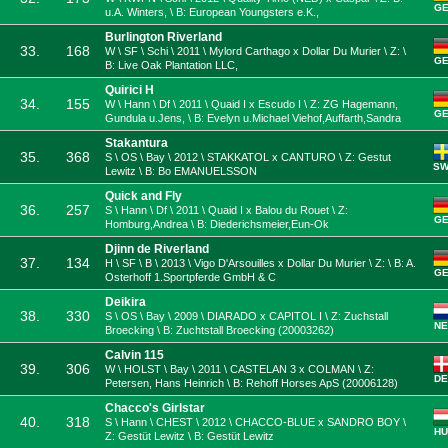
G
u.A. Winters, \ B: European Youngsters e.K.,
Burlington Riverland
33.
168
W \ SF \ Schi \ 2011 \ Mylord Carthago x Dollar Du Murier \ Z: \
G
B: Live Oak Plantation LLC,
Quirici H
34.
155
W \ Hann \ Df \ 2011 \ Quaid I x Escudo I \ Z: ZG Hagemann,
G
Gundula u.Jens, \ B: Evelyn u.Michael Viehof,Auffarth,Sandra
Stakantura
35.
368
S \ OS \ Bay \ 2012 \ STAKKATOL x CANTURO \ Z: Gestut
S
Lewitz \ B: Bo EMANUELSSON
Quick and Fly
36.
257
S \ Hann \ Df \ 2011 \ Quaid I x Balou du Rouet \ Z:
G
Homburg,Andrea \ B: Diederichsmeier,Eun-Ok
Djinn de Riverland
37.
134
H \ SF \ B \ 2013 \ Vigo D'Arsouilles x Dollar Du Murier \ Z: \ B: A.
G
Osterhoff 1.Sportpferde GmbH & C
Deikira
38.
330
S \ OS \ Bay \ 2009 \ DIARADO x CAPITOL I \ Z: Zuchstall
NE
Broecking \ B: Zuchtstall Broecking (20003262)
Calvin 115
39.
306
W \ HOLST \ Bay \ 2011 \ CASTELAN 3 x COLMAN \ Z:
DE
Petersen, Hans Heinrich \ B: Rehoff Horses ApS (20006128)
Chacco's Girlstar
40.
318
S \ Hann \ CHEST \ 2012 \ CHACCO-BLUE x SANDRO BOY \
HU
Z: Gestüt Lewitz \ B: Gestüt Lewitz