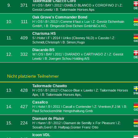
Tailormade Chacco Coro
9.
371
H \ OS \ BAY \ 2012 \ DIABLO BLANCO x COROFINO 2 \ Z:
DE
Gestüt Lewitz \ B: Tailormade Horses Aps
Oak Grove's Commander Bond
10.
111
H \ OS \ B \ 2013 \ Comme il faut x Lux \ Z: Gestüt Eichenhain
G
GmbH, \ B: Elmgestüt Drei Eichen GmbH&Co.KG,
Charisma HS
11.
409
S \ Holst \ F \ 2014 \ Uriko (Clooney NLD) x Cassito \ Z:
G
Schmidt,Christoph \ B: Simon,Hugo
Diacardo BS
12.
332
W \ OS \ BAY \ 2011 \ DIARADO x CARTHAGO Z \ Z: Gestüt
DE
Lewitz \ B: Joergen Schou Holding A/S
Nicht platzierte Teilnehmer
Tailormade Chawito
13.
428
H \ OS \ B \ 2012 \ Chacco-Blue x Lawito \ Z: Tailormade Horses
S
Aps, \ B: Tailormade Horses Aps,
Casallco
14.
427
H \ Holst \ B \ 2011 \ Casall x Contender \ Z: Vrenken,F.J.M. \ B:
G
Paul Schockemöhle Hengsthaltung Gmb
Diamant de Plaisir
15.
224
H \ Hann \ B \ 2012 \ Diamant de Semilly x For Pleasure \ Z:
G
Sosath,Gerd \ B: Halfpap,Günter Franz Otto
Icoon VDL