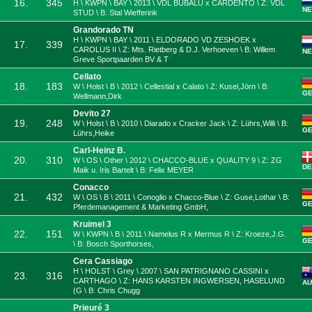
16.
345
H \ KWPN \ BAY \ 2013 \ VDL BUBALU x CARDENTO \ Z: VDL
NE
STUD \ B: Stal Wiefferink
Grandorado TN
H \ KWPN \ BAY \ 2011 \ ELDORADO VD ZESHOEK x
17.
339
CAROLUS II \ Z: Mts. Rietberg & D.J. Verhoeven \ B: Willem
NE
Greve Sportpaarden BV & T
Cellato
18.
183
W \ Holst \ B \ 2012 \ Cellestial x Calato \ Z: Kusel,Jörn \ B:
G
Wellmann,Dirk
Devito 27
19.
248
W \ Holst \ B \ 2010 \ Diarado x Cracker Jack \ Z: Lührs,Willi \ B:
G
Lührs,Heike
Carl-Heinz B.
20.
310
W \ OS \ Other \ 2012 \ CHACCO-BLUE x QUALITY 9 \ Z: ZG
DE
Maik u. Iris Bartelt \ B: Felix MEYER
Conacco
21.
432
W \ OS \ B \ 2011 \ Conoglio x Chacco-Blue \ Z: Guse,Lothar \ B:
G
Pferdemanagement & Marketing GmbH,
Kruimel 3
22.
151
W \ KWPN \ B \ 2011 \ Namelus R x Mermus R \ Z: Kroeze,J.G.
G
\ B: Bosch Sporthorses,
Cera Cassiago
H \ HOLST \ Grey \ 2007 \ SAN PATRIGNANO CASSINI x
23.
316
CARTHAGO \ Z: HANS KARSTEN INGWERSEN, HASELUND
AU
(G \ B: Chris Chugg
Prieuré 3