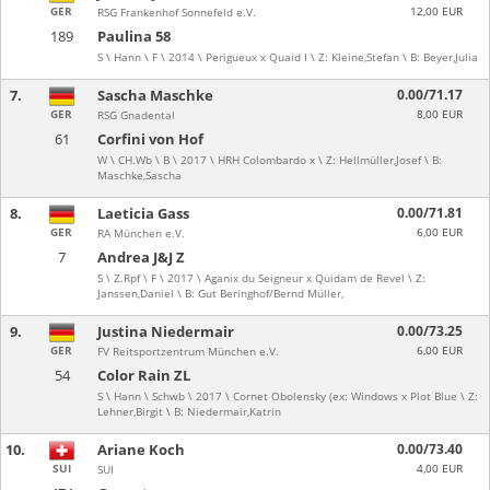
GER
12,00 EUR
RSG Frankenhof Sonnefeld e.V.
189
Paulina 58
S \ Hann \ F \ 2014 \ Perigueux x Quaid I \ Z: Kleine,Stefan \ B: Beyer,Julia
7.
Sascha Maschke
0.00/71.17
GER
8,00 EUR
RSG Gnadental
61
Corfini von Hof
W \ CH.Wb \ B \ 2017 \ HRH Colombardo x \ Z: Hellmüller,Josef \ B:
Maschke,Sascha
8.
Laeticia Gass
0.00/71.81
GER
6,00 EUR
RA München e.V.
7
Andrea J&J Z
S \ Z.Rpf \ F \ 2017 \ Aganix du Seigneur x Quidam de Revel \ Z:
Janssen,Daniel \ B: Gut Beringhof/Bernd Müller,
9.
Justina Niedermair
0.00/73.25
GER
6,00 EUR
FV Reitsportzentrum München e.V.
54
Color Rain ZL
S \ Hann \ Schwb \ 2017 \ Cornet Obolensky (ex: Windows x Plot Blue \ Z:
Lehner,Birgit \ B: Niedermair,Katrin
10.
Ariane Koch
0.00/73.40
SUI
4,00 EUR
SUI