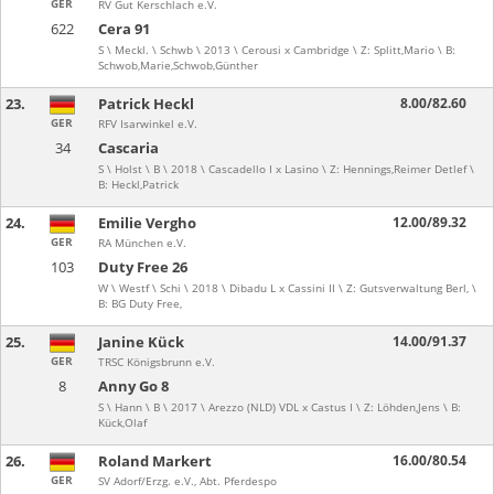
GER
RV Gut Kerschlach e.V.
622
Cera 91
S \ Meckl. \ Schwb \ 2013 \ Cerousi x Cambridge \ Z: Splitt,Mario \ B:
Schwob,Marie,Schwob,Günther
23.
Patrick Heckl
8.00/82.60
GER
RFV Isarwinkel e.V.
34
Cascaria
S \ Holst \ B \ 2018 \ Cascadello I x Lasino \ Z: Hennings,Reimer Detlef \
B: Heckl,Patrick
24.
Emilie Vergho
12.00/89.32
GER
RA München e.V.
103
Duty Free 26
W \ Westf \ Schi \ 2018 \ Dibadu L x Cassini II \ Z: Gutsverwaltung Berl, \
B: BG Duty Free,
25.
Janine Kück
14.00/91.37
GER
TRSC Königsbrunn e.V.
8
Anny Go 8
S \ Hann \ B \ 2017 \ Arezzo (NLD) VDL x Castus I \ Z: Löhden,Jens \ B:
Kück,Olaf
26.
Roland Markert
16.00/80.54
GER
SV Adorf/Erzg. e.V., Abt. Pferdespo