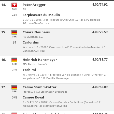
14.
Peter Aregger
4.00/74.92
SUI
SUI
741
Forpleasure du Moulin
S \ SF \ B \ 2015 \ For Pleasure x Chin Chin \ Z: \ B: SIPE Handels
AG,Lutta,Gian-Battista
15.
Chiara Neuhaus
4.00/79.59
GER
RA München e.V.
31
Carlordus
W \ Holst \ B \ 2008 \ Caretino x Lord \ Z: von Allwörden,Manfred \ B:
Dahlmann,Dr. Paul
16.
Heinrich Hansmeyer
4.00/81.77
GER
RFV Pfarrkirchen e.V.
235
Yoshimi
W \ KWPN \ B \ 2011 \ Eldorado van de Zeshoek x Verdi (Q-Verdi) \ Z:
Koppelmann,C. \ B: Familie Hansmeyer,
17.
Celine Stammkötter
4.00/83.09
GER
PferdeSV (PSV) Steinhagen-Brockhage
678
Camée Royal
S \ Dt.Pf \ DB \ 2018 \ Casino Grande x Sable Rose (Calvados) \ Z:
Weiß,Sascha \ B: Stammkötter,Celine