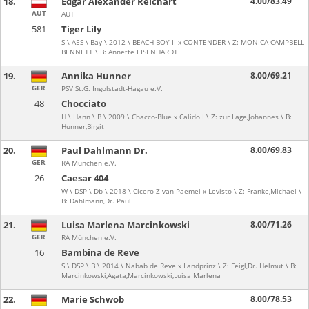
18.
Edgar Alexander Reichart
4.00/83.49
AUT
AUT
581
Tiger Lily
S \ AES \ Bay \ 2012 \ BEACH BOY II x CONTENDER \ Z: MONICA CAMPBELL
BENNETT \ B: Annette EISENHARDT
19.
Annika Hunner
8.00/69.21
GER
PSV St.G. Ingolstadt-Hagau e.V.
48
Chocciato
H \ Hann \ B \ 2009 \ Chacco-Blue x Calido I \ Z: zur Lage,Johannes \ B:
Hunner,Birgit
20.
Paul Dahlmann Dr.
8.00/69.83
GER
RA München e.V.
26
Caesar 404
W \ DSP \ Db \ 2018 \ Cicero Z van Paemel x Levisto \ Z: Franke,Michael \
B: Dahlmann,Dr. Paul
21.
Luisa Marlena Marcinkowski
8.00/71.26
GER
RA München e.V.
16
Bambina de Reve
S \ DSP \ B \ 2014 \ Nabab de Reve x Landprinz \ Z: Feigl,Dr. Helmut \ B:
Marcinkowski,Agata,Marcinkowski,Luisa Marlena
22.
Marie Schwob
8.00/78.53