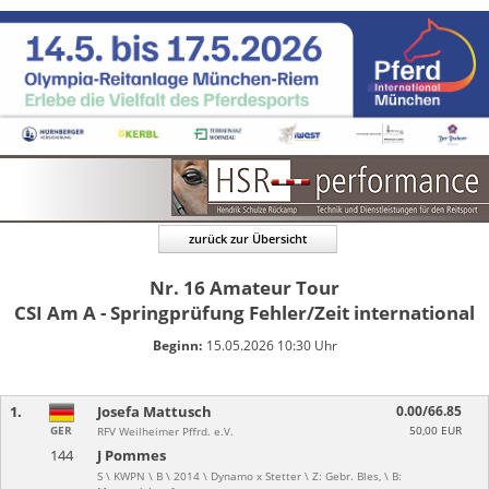
zurück zur Übersicht
Nr. 16
Amateur Tour
CSI Am A - Springprüfung Fehler/Zeit international
Beginn:
15.05.2026 10:30 Uhr
1.
Josefa Mattusch
0.00/66.85
GER
50,00 EUR
RFV Weilheimer Pffrd. e.V.
144
J Pommes
S \ KWPN \ B \ 2014 \ Dynamo x Stetter \ Z: Gebr. Bles, \ B: