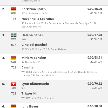
Mattusch,Josefa
2.
Christina Späth
0.00/66.90
GER
40,00 EUR
Pffrd. Rothsee u.U.e.V.
136
Havanna la Speranza
S \ Ita.W \ Schi \ 2012 \ Canturano I x Diamant de Semilly \ Z: \ B:
Späth,Rosemarie
3.
Helena Baner
0.00/67.78
SWE
30,00 EUR
SWE
677
Gina del Jeanbel
S \ SF \ \ 2016 \ x \ Z: \ B: Baner,Helena
4.
Miriam Benzien
0.00/68.91
GER
20,00 EUR
RV Diepholz e.V.
722
Casallier
W \ Holst \ Schi \ 2018 \ Casall x Cassini I \ Z: ZG Brandt, Renke u.
Luehtje, \ B: Benzien,Miriam
5.
Lynn Bläuenstein
0.00/70.22
SUI
16,00 EUR
SUI
723
Trigger Hill
W \ BWP \ \ 2019 \ x \ Z: \ B:
6.
Julia Beyer
0.00/70.50