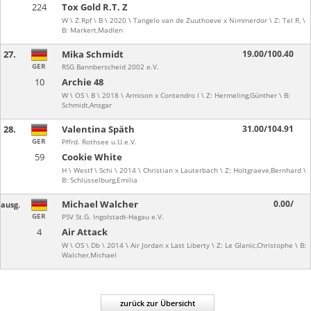
224
Tox Gold R.T. Z
W \ Z.Rpf \ B \ 2020 \ Tangelo van de Zuuthoeve x Nimmerdor \ Z: Tel R, \
B: Markert,Madlen
27.
Mika Schmidt
19.00/100.40
GER
RSG Bannberscheid 2002 e.V.
10
Archie 48
W \ OS \ B \ 2018 \ Armison x Contendro I \ Z: Hermeling,Günther \ B:
Schmidt,Ansgar
28.
Valentina Späth
31.00/104.91
GER
Pffrd. Rothsee u.U.e.V.
59
Cookie White
H \ Westf \ Schi \ 2014 \ Christian x Lauterbach \ Z: Holtgraeve,Bernhard \
B: Schlüsselburg,Emilia
Michael Walcher
0.00/
ausg.
GER
PSV St.G. Ingolstadt-Hagau e.V.
4
Air Attack
W \ OS \ Db \ 2014 \ Air Jordan x Last Liberty \ Z: Le Glanic,Christophe \ B:
Walcher,Michael
zurück zur Übersicht