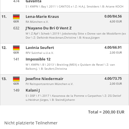
474
Gavanta
S \ KWPN \ Bay \ 2011 \ CANTOS x \ Z: H.A.J. Smolders \ B: Ariane KOCH
11.
Lena-Marie Kraus
0.00/84.56
GER
4,00 EUR
RA München e.V.
632
J'Nayano Du Bri O Vent Z
W \ Z.Rpf \ Schwb \ 2019 \ Jobolensky Sitte x Doree van de Moskifarm (ex
Dor \ Z: Defoirdt-Hoeckman,Christine \ B: Kraus,Jürgen
12.
Lavinia Seufert
4.00/66.91
GER
2,00 EUR
RFV Sulzthal u.U.e.V.
141
Impossible 12
W \ KWPN \ B \ 2013 \ Breitling (MEX) x Quidam de Revel \ Z: van
Balkom,J. \ B: Seufert,Christina
13.
Josefine Niedermair
4.00/73.75
GER
2,00 EUR
FV Reitsportzentrum München e.V.
149
Kalani J
S \ DSP \ F \ 2017 \ Kasanova de la Pomme x Carpathos \ Z: ZG Detlef
u.Heidrun Jürges, \ B: Steindl,Johann
Total = 200,00 EUR
Nicht platzierte Teilnehmer