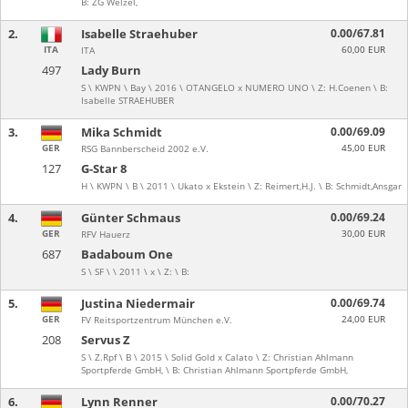
B: ZG Welzel,
2.
Isabelle Straehuber
0.00/67.81
ITA
60,00 EUR
ITA
497
Lady Burn
S \ KWPN \ Bay \ 2016 \ OTANGELO x NUMERO UNO \ Z: H.Coenen \ B:
Isabelle STRAEHUBER
3.
Mika Schmidt
0.00/69.09
GER
45,00 EUR
RSG Bannberscheid 2002 e.V.
127
G-Star 8
H \ KWPN \ B \ 2011 \ Ukato x Ekstein \ Z: Reimert,H.J. \ B: Schmidt,Ansgar
4.
Günter Schmaus
0.00/69.24
GER
30,00 EUR
RFV Hauerz
687
Badaboum One
S \ SF \ \ 2011 \ x \ Z: \ B:
5.
Justina Niedermair
0.00/69.74
GER
24,00 EUR
FV Reitsportzentrum München e.V.
208
Servus Z
S \ Z.Rpf \ B \ 2015 \ Solid Gold x Calato \ Z: Christian Ahlmann
Sportpferde GmbH, \ B: Christian Ahlmann Sportpferde GmbH,
6.
Lynn Renner
0.00/70.27