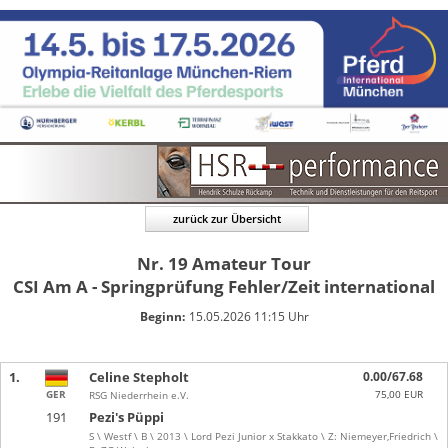
zurück zur Übersicht
Nr. 19
Amateur Tour
CSI Am A - Springprüfung Fehler/Zeit international
Beginn:
15.05.2026 11:15 Uhr
1.
Celine Stepholt
0.00/67.68
GER
75,00 EUR
RSG Niederrhein e.V.
191
Pezi's Püppi
S \ Westf \ B \ 2013 \ Lord Pezi Junior x Stakkato \ Z: Niemeyer,Friedrich \