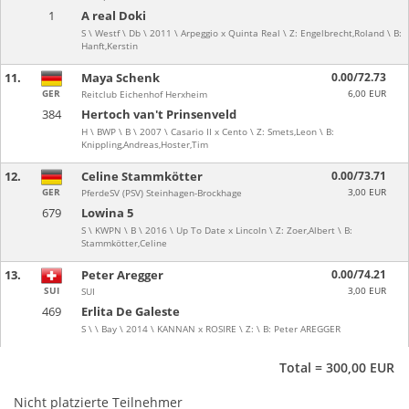
1
A real Doki
S \ Westf \ Db \ 2011 \ Arpeggio x Quinta Real \ Z: Engelbrecht,Roland \ B:
Hanft,Kerstin
11.
Maya Schenk
0.00/72.73
GER
6,00 EUR
Reitclub Eichenhof Herxheim
384
Hertoch van't Prinsenveld
H \ BWP \ B \ 2007 \ Casario II x Cento \ Z: Smets,Leon \ B:
Knippling,Andreas,Hoster,Tim
12.
Celine Stammkötter
0.00/73.71
GER
3,00 EUR
PferdeSV (PSV) Steinhagen-Brockhage
679
Lowina 5
S \ KWPN \ B \ 2016 \ Up To Date x Lincoln \ Z: Zoer,Albert \ B:
Stammkötter,Celine
13.
Peter Aregger
0.00/74.21
SUI
3,00 EUR
SUI
469
Erlita De Galeste
S \ \ Bay \ 2014 \ KANNAN x ROSIRE \ Z: \ B: Peter AREGGER
Total = 300,00 EUR
Nicht platzierte Teilnehmer