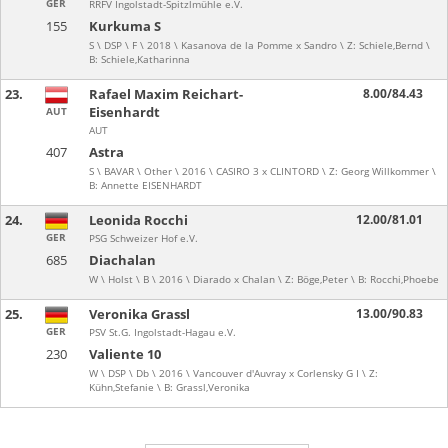
GER
RRFV Ingolstadt-Spitzlmühle e.V.
155
Kurkuma S
S \ DSP \ F \ 2018 \ Kasanova de la Pomme x Sandro \ Z: Schiele,Bernd \
B: Schiele,Katharinna
23.
Rafael Maxim Reichart-
8.00/84.43
Eisenhardt
AUT
AUT
407
Astra
S \ BAVAR \ Other \ 2016 \ CASIRO 3 x CLINTORD \ Z: Georg Willkommer \
B: Annette EISENHARDT
24.
Leonida Rocchi
12.00/81.01
GER
PSG Schweizer Hof e.V.
685
Diachalan
W \ Holst \ B \ 2016 \ Diarado x Chalan \ Z: Böge,Peter \ B: Rocchi,Phoebe
25.
Veronika Grassl
13.00/90.83
GER
PSV St.G. Ingolstadt-Hagau e.V.
230
Valiente 10
W \ DSP \ Db \ 2016 \ Vancouver d'Auvray x Corlensky G I \ Z:
Kühn,Stefanie \ B: Grassl,Veronika