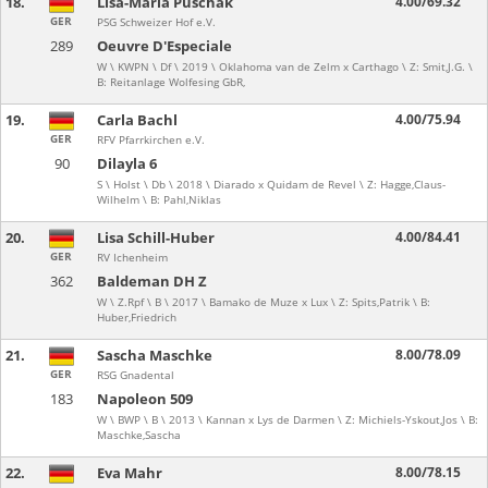
18.
Lisa-Maria Puschak
4.00/69.32
GER
PSG Schweizer Hof e.V.
289
Oeuvre D'Especiale
W \ KWPN \ Df \ 2019 \ Oklahoma van de Zelm x Carthago \ Z: Smit,J.G. \
B: Reitanlage Wolfesing GbR,
19.
Carla Bachl
4.00/75.94
GER
RFV Pfarrkirchen e.V.
90
Dilayla 6
S \ Holst \ Db \ 2018 \ Diarado x Quidam de Revel \ Z: Hagge,Claus-
Wilhelm \ B: Pahl,Niklas
20.
Lisa Schill-Huber
4.00/84.41
GER
RV Ichenheim
362
Baldeman DH Z
W \ Z.Rpf \ B \ 2017 \ Bamako de Muze x Lux \ Z: Spits,Patrik \ B:
Huber,Friedrich
21.
Sascha Maschke
8.00/78.09
GER
RSG Gnadental
183
Napoleon 509
W \ BWP \ B \ 2013 \ Kannan x Lys de Darmen \ Z: Michiels-Yskout,Jos \ B:
Maschke,Sascha
22.
Eva Mahr
8.00/78.15