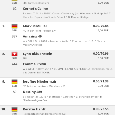
GER
18,00 EUR
SRC Fünfseenland e.V
62
Cornet's Celine
S \ Westf \ Schi \ 2015 \ Cornet Obolensky (ex: Windows x Godolphin \ Z:
Zhashkiv Equestrian Sports School, \ B: Renner,Rüdiger
7.
Markus Müller
0.00/70.88
GER
12,00 EUR
RC in der Point Poxdorf e.V.
387
Amazing 49
W \ DSP \ Db \ 2018 \ Acomet x Kolibri \ Z: Arnold,Lutz \ B: Fröhlich-
Müller,Christine
8.
Lynn Bläuenstein
0.00/70.96
SUI
9,00 EUR
SUI
444
Comme Prevu
W \ WESTF \ Bay \ 2011 \ COMME IL FAUT 5 x PILOX \ Z: Brinkmann, Klaus
\ B: Daniel BÖTTCHER
9.
Josefine Niedermair
0.00/71.38
GER
9,00 EUR
FV Reitsportzentrum München e.V.
82
Destiny 289
S \ Westf \ B \ 2015 \ Diathago x Caretino \ Z: Scharf,Siegfried \ B:
Niedermair,Josefine
10.
Kerstin Hanft
0.00/72.55
GER
6,00 EUR
Reitsportzentrum Herbolzheim e.V.