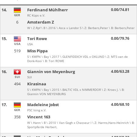
14.
Ferdinand Mühlherr
0.00/74.81
GER
RC Küps e.V.
6
Amsterdam Z
W \ Z.Rpf \ B \ 2016 \ Asca x Landor S \ Z: Berbers,Peter \ B: Berbers,Peter
15.
Tori Rowe
0.00/79.76
USA
USA
519
Miss Pippa
S \ KWPN \ Bay \ 2017 \ GLENFIDDICH VDL x OKLUND \ Z: MTS van de
Donk-Kooi \ B: Tori ROWE
16.
Giannin von Meyenburg
4.00/63.28
SUI
SUI
494
Kirasinaa
S \ KWPN \ Bay \ 2015 \ BALTIC VDL x NIMMERDOR \ Z: Kroes J. \ B:
Giannin VON MEYENBURG
17.
Madeleine Jobst
4.00/68.10
GER
PSC Ising e.V.
358
Vincent 163
W \ Hann \ B \ 2010 \ Van Gogh x Chasseur I \ Z: Harms,Hans-Heinrich \ B:
Sportpferde Herbert,