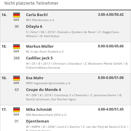
Nicht platzierte Teilnehmer
14.
Carla Bachl
3.00-4.00/50.42
GER
RFV Pfarrkirchen e.V.
90
Dilayla 6
S \ Holst \ Db \ 2018 \ Diarado x Quidam de Revel \ Z: Hagge,Claus-
Wilhelm \ B: Pahl,Niklas
15.
Markus Müller
8.00-0.00/45.66
GER
RC in der Point Poxdorf e.V.
388
Cadillac Jack 5
W \ OS \ B \ 2013 \ Christian x Grandeur \ Z: Böckmann Pferde GmbH, \ B:
Fröhlich-Müller,Christine
16.
Eva Mahr
8.00-0.00/51.08
GER
RRFV Ingolstadt-Spitzlmühle e.V.
63
Coupe du Monde 4
W \ DSP \ B \ 2018 \ Costolany 3 x Cheetano \ Z: Jennissen,Nanni \ B:
Gestüt Jennissen, Gut Nechen Agrar
17.
Mika Schmidt
4.00-4.00/51.45
GER
RSG Bannberscheid 2002 e.V.
91
Djentleman
W \ KWPN \ B \ 2008 \ Lord Z x Damiro \ Z: van der Peijl-de Ranitz,C.E.A. \
B: Schmidt,Ansgar