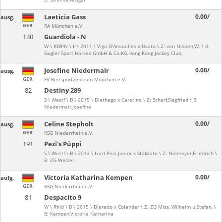
Laeticia Gass
0.00/
ausg.
GER
RA München e.V.
130
Guardiola - N
W \ KWPN \ F \ 2011 \ Vigo D'Arsouilles x Ukato \ Z: van Nispen,W. \ B:
Gugler Sport Horses GmbH & Co.KG,Hong Kong Jockey Club,
Josefine Niedermair
0.00/
ausg.
GER
FV Reitsportzentrum München e.V.
82
Destiny 289
S \ Westf \ B \ 2015 \ Diathago x Caretino \ Z: Scharf,Siegfried \ B:
Niedermair,Josefine
Celine Stepholt
0.00/
ausg.
GER
RSG Niederrhein e.V.
191
Pezi's Püppi
S \ Westf \ B \ 2013 \ Lord Pezi Junior x Stakkato \ Z: Niemeyer,Friedrich \
B: ZG Welzel,
Victoria Katharina Kempen
0.00/
aufg.
GER
RSG Niederrhein e.V.
81
Despacito 9
W \ Rhld \ B \ 2015 \ Diarado x Colander \ Z: ZG Miss, Wilhelm u.Stefan, \
B: Kempen,Victoria Katharina