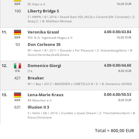
GER
16,00 EUR
RC Küps e.V.
160
Liberty Bridge S
S \ KWPN \ B \ 2016 \ Grand Slam VDL (NLD) x Corland (DK: Corlando) \ Z:
Slob,J.C. \ B: Mühlherr,Michael
11.
Veronika Grassl
4.00-0.00/43.84
GER
16,00 EUR
PSV St.G. Ingolstadt-Hagau e.V.
93
Don Corleone 35
W \ Hann \ B \ 2011 \ Diarado x For Pleasure \ Z: Stolzenburg,Heinz \ B:
Grassl,Veronika,Graßl,Gisela
12.
Domenico Giorgi
4.00-0.00/44.60
ITA
8,00 EUR
ITA
421
Breaker
W \ \ Bay \ 2012 \ BAEDEKER x CARETELLO B \ Z: \ B: Domenico GIORGI
13.
Lena-Marie Kraus
0.00-4.00/50.53
GER
8,00 EUR
RA München e.V.
631
Illusion II 3
S \ Holst \ Db \ 2016 \ Crumble x Quiwi Dream \ Z: Thormählen,Harm \ B:
Kraus,Christiane
Total = 800,00 EUR