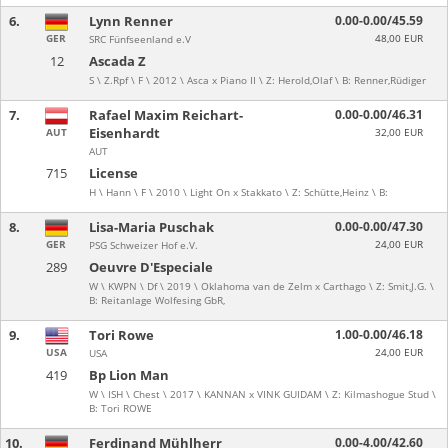
6.
Lynn Renner
0.00-0.00/45.59
GER
48,00 EUR
SRC Fünfseenland e.V
12
Ascada Z
S \ Z.Rpf \ F \ 2012 \ Asca x Piano II \ Z: Herold,Olaf \ B: Renner,Rüdiger
7.
Rafael Maxim Reichart-
0.00-0.00/46.31
Eisenhardt
AUT
32,00 EUR
AUT
715
License
H \ Hann \ F \ 2010 \ Light On x Stakkato \ Z: Schütte,Heinz \ B:
8.
Lisa-Maria Puschak
0.00-0.00/47.30
GER
24,00 EUR
PSG Schweizer Hof e.V.
289
Oeuvre D'Especiale
W \ KWPN \ Df \ 2019 \ Oklahoma van de Zelm x Carthago \ Z: Smit,J.G. \
B: Reitanlage Wolfesing GbR,
9.
Tori Rowe
1.00-0.00/46.18
USA
24,00 EUR
USA
419
Bp Lion Man
W \ ISH \ Chest \ 2017 \ KANNAN x VINK GUIDAM \ Z: Kilmashogue Stud \
B: Tori ROWE
10.
Ferdinand Mühlherr
0.00-4.00/42.60