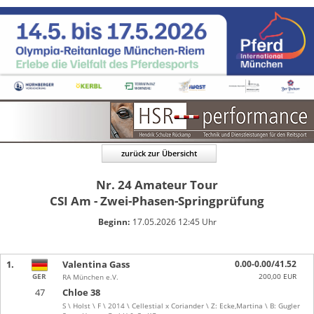
zurück zur Übersicht
Nr. 24
Amateur Tour
CSI Am - Zwei-Phasen-Springprüfung
Beginn:
17.05.2026 12:45 Uhr
1.
Valentina Gass
0.00-0.00/41.52
GER
200,00 EUR
RA München e.V.
47
Chloe 38
S \ Holst \ F \ 2014 \ Cellestial x Coriander \ Z: Ecke,Martina \ B: Gugler