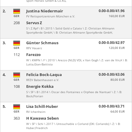
Sport Horses GmbH & Co.KG,
2.
Justina Niedermair
0.00-0.00/41.96
GER
160,00 EUR
FV Reitsportzentrum München e.V.
208
Servus Z
S \ Z.Rpf \ B \ 2015 \ Solid Gold x Calato \ Z: Christian Ahlmann
Sportpferde GmbH, \ B: Christian Ahlmann Sportpferde GmbH,
3.
Günter Schmaus
0.00-0.00/42.97
GER
120,00 EUR
RFV Hauerz
112
Farezzo
W \ KWPN \ F \ 2010 \ Arezzo (NLD) VDL x Van Gogh \ Z: van de Vin,A \ B:
Lutta,Gian-Battista
4.
Felicia Bock-Laqua
0.00-0.00/43.06
GER
80,00 EUR
RFZV Babenhausen e.V.
108
Energie Kokka
S \ SF \ B \ 2014 \ Oscar des Fontaines x Orphee de Nantuel \ Z: \ B:
Bock,Florian
5.
Lisa Schill-Huber
0.00-0.00/43.71
GER
64,00 EUR
RV Ichenheim
363
H Kawawa Seben
W \ SF \ Schi \ 2017 \ Untouchable x Corland (DK: Corlando) \ Z: \ B:
Huber,Friedrich