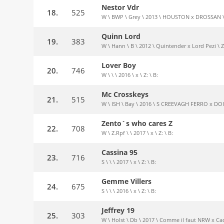
Nestor Vdr
18.
525
W \ BWP \ Grey \ 2013 \ HOUSTON x DROSSAN \ 
Quinn Lord
19.
383
W \ Hann \ B \ 2012 \ Quintender x Lord Pezi \ 
Lover Boy
20.
746
W \ \ \ 2016 \ x \ Z: \ B:
Mc Crosskeys
21.
515
W \ ISH \ Bay \ 2016 \ S CREEVAGH FERRO x D
Zento´s who cares Z
22.
708
W \ Z.Rpf \ \ 2017 \ x \ Z: \ B:
Cassina 95
23.
716
S \ \ \ 2017 \ x \ Z: \ B:
Gemme Villers
24.
675
S \ \ \ 2016 \ x \ Z: \ B:
Jeffrey 19
25.
303
W \ Holst \ Db \ 2017 \ Comme il faut NRW x Cach