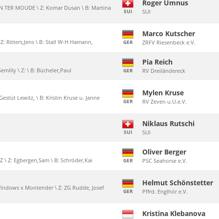
Roger Umnus
N TER MOUDE \ Z: Komar Dusan \ B: Martina
SUI
SUI
Marco Kutscher
 Z: Ritters,Jens \ B: Stall W-H Hamann,
GER
ZRFV Riesenbeck e.V.
Pia Reich
emilly \ Z: \ B: Bücheler,Paul
GER
RV Dreiländereck
Mylen Kruse
Gestüt Lewitz, \ B: Kristin Kruse u. Janne
GER
RV Zeven u.U.e.V.
Niklaus Rutschi
SUI
SUI
Oliver Berger
 Z \ Z: Egbergen,Sam \ B: Schröder,Kai
GER
PSC Seahorse e.V.
Helmut Schönstetter
 Windows x Montender \ Z: ZG Rudde, Josef
GER
Pffrd. Englhör e.V.
Kristina Klebanova