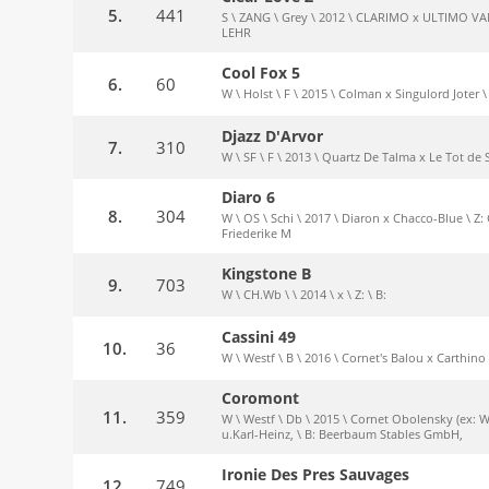
5.
441
S \ ZANG \ Grey \ 2012 \ CLARIMO x ULTIMO VA
LEHR
Cool Fox 5
6.
60
W \ Holst \ F \ 2015 \ Colman x Singulord Joter \
Djazz D'Arvor
7.
310
W \ SF \ F \ 2013 \ Quartz De Talma x Le Tot de S
Diaro 6
8.
304
W \ OS \ Schi \ 2017 \ Diaron x Chacco-Blue \ Z: 
Friederike M
Kingstone B
9.
703
W \ CH.Wb \ \ 2014 \ x \ Z: \ B:
Cassini 49
10.
36
W \ Westf \ B \ 2016 \ Cornet's Balou x Carthino
Coromont
11.
359
W \ Westf \ Db \ 2015 \ Cornet Obolensky (ex:
u.Karl-Heinz, \ B: Beerbaum Stables GmbH,
Ironie Des Pres Sauvages
12.
749