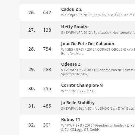
Cadou Z 2
26.
642
W \ Z.Rpf \ F \ 2015 \ Comilfo Plus Z x Pius \ Z:
Hetty Emaire
27.
138
S \ KWPN \ F \ 2012 \ Spartacus x Heartbreaker \
Jour De Fete Del Cabanon
28.
754
W \ SBS \ GREY \ 2015 \ CORNET OBOLENSKY x N
Buhofer, Marc
Odense Z
29.
288
S \ Z.Rpf \ Df \ 2018 \ Oklahoma van de Zelm x E
Sportpferde GbR,
Cornte Champion-N
30.
755
W \ \ \ 2017 \ x \ Z: \ B:
Ja Belle Stability
31.
485
S \ KWPN \ Bay \ 2014 \ LONDON x \ Z: W. Bus
Kobus 11
32.
301
W \ KWPN \ B \ 2015 \ Freedom x Hamlet \ Z: K
& Co KG,Logis S E GmbH,