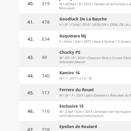
40.
319
W \ AESRpf \ R \ 2014 \ Twister de la Pomme x 
Blum,Axel
Goodluck De La Bauche
41.
478
H \ SF \ Chest \ 2016 \ UPSILON x IDEAL DE LA L
Asquinara MJ
42.
634
S \ Holst \ Schi \ 2015 \ Asca x Quinar \ Z: Jess
Chucky PS
43.
49
W \ OS \ B \ 2016 \ Chacoon Blue x Cornet Obole
Schneider,Marcel
Kamiro 16
44.
740
W \ \ \ 2017 \ x \ Z: \ B:
Ferrero du Rouet
45.
117
W \ SF \ F \ 2015 \ Jah's Diamant x Baloubet du 
Exclusive 15
46.
110
W \ Z.Rpf \ Schi \ 2015 \ Emerald van het Ruyters
Schill,Reinhard,Schill,Joachim
Epsilon de Roulard
47.
728