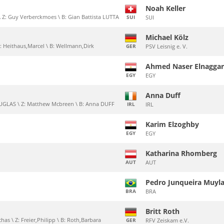
Noah Keller
Z: Guy Verberckmoes \ B: Gian Battista LUTTA
SUI
SUI
Michael Kölz
Z: Heithaus,Marcel \ B: Wellmann,Dirk
GER
PSV Leisnig e. V.
Ahmed Naser Elnagga
EGY
EGY
Anna Duff
OUGLAS \ Z: Matthew Mcbreen \ B: Anna DUFF
IRL
IRL
Karim Elzoghby
EGY
EGY
Katharina Rhomberg
AUT
AUT
Pedro Junqueira Muyla
BRA
BRA
Britt Roth
as \ Z: Freier,Philipp \ B: Roth,Barbara
GER
RFV Zeiskam e.V.