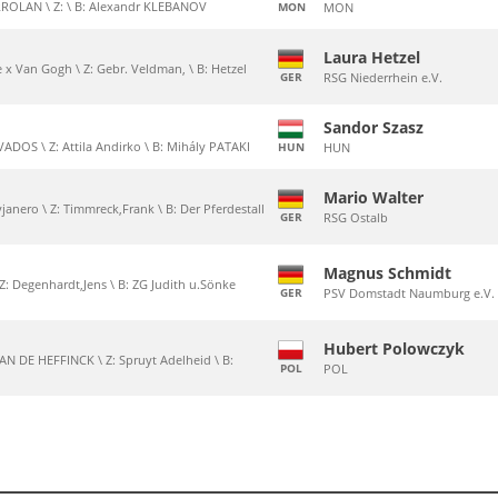
RROLAN \ Z: \ B: Alexandr KLEBANOV
MON
MON
Laura Hetzel
 x Van Gogh \ Z: Gebr. Veldman, \ B: Hetzel
GER
RSG Niederrhein e.V.
Sandor Szasz
VADOS \ Z: Attila Andirko \ B: Mihály PATAKI
HUN
HUN
Mario Walter
anero \ Z: Timmreck,Frank \ B: Der Pferdestall
GER
RSG Ostalb
Magnus Schmidt
Z: Degenhardt,Jens \ B: ZG Judith u.Sönke
GER
PSV Domstadt Naumburg e.V.
Hubert Polowczyk
N DE HEFFINCK \ Z: Spruyt Adelheid \ B:
POL
POL