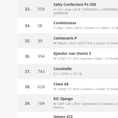
Salty Confection Ps Old
33.
559
H \ OS \ Grey \ 2018 \ STAKKATOL x CONTHARGOS
(20000004)
Condolcessa
34.
58
S \ Bay \ FSchi \ 2012 \ Colman x Le Matin \ Z: B
Centenario P
35.
39
W \ Meckl. \ Schi \ 2013 \ N.N. x Linton \ Z: Pet
Kjandor van Overis Z
36.
394
W \ Z.Rpf \ F \ 2012 \ Kannan x Darco \ Z: Studf
Cossinelle
37.
743
S \ \ \ 2013 \ x \ Z: \ B:
Claus 68
38.
628
W \ Holst \ F \ 2014 \ Casalito x Cosido \ Z: Fe
EIC Django
39.
104
W \ DSP \ Db \ 2016 \ Dominator Z x Carabas \ 
Kühner,
Jimmy 472