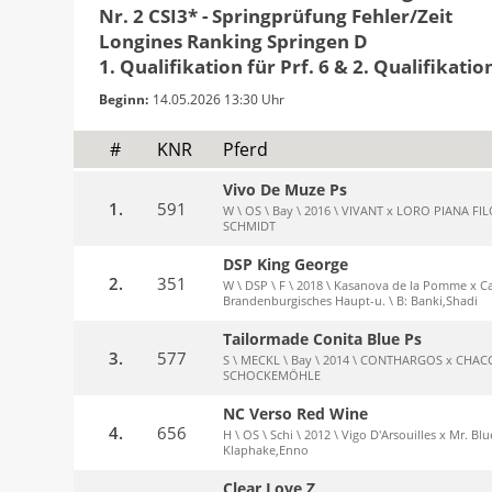
Nr. 2 CSI3* - Springprüfung Fehler/Zeit
Longines Ranking Springen D
1. Qualifikation für Prf. 6 & 2. Qualifikation
Beginn:
14.05.2026 13:30 Uhr
#
KNR
Pferd
Vivo De Muze Ps
1.
591
W \ OS \ Bay \ 2016 \ VIVANT x LORO PIANA FILO
SCHMIDT
DSP King George
2.
351
W \ DSP \ F \ 2018 \ Kasanova de la Pomme x Ca
Brandenburgisches Haupt-u. \ B: Banki,Shadi
Tailormade Conita Blue Ps
3.
577
S \ MECKL \ Bay \ 2014 \ CONTHARGOS x CHACCO
SCHOCKEMÖHLE
NC Verso Red Wine
4.
656
H \ OS \ Schi \ 2012 \ Vigo D'Arsouilles x Mr. Blu
Klaphake,Enno
Clear Love Z