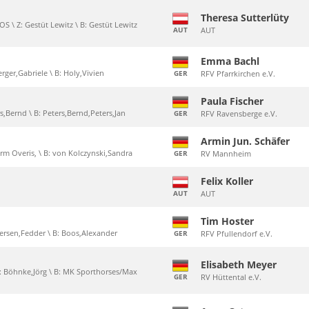
Theresa Sutterlüty
 \ Z: Gestüt Lewitz \ B: Gestüt Lewitz
AUT
AUT
Emma Bachl
erger,Gabriele \ B: Holy,Vivien
GER
RFV Pfarrkirchen e.V.
Paula Fischer
ers,Bernd \ B: Peters,Bernd,Peters,Jan
GER
RFV Ravensberge e.V.
Armin Jun. Schäfer
arm Overis, \ B: von Kolczynski,Sandra
GER
RV Mannheim
Felix Koller
AUT
AUT
Tim Hoster
ddersen,Fedder \ B: Boos,Alexander
GER
RFV Pfullendorf e.V.
Elisabeth Meyer
Z: Böhnke,Jörg \ B: MK Sporthorses/Max
GER
RV Hüttental e.V.