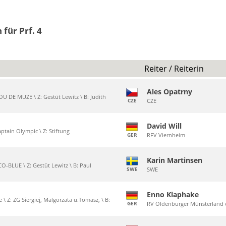
 für Prf. 4
Reiter / Reiterin
Ales Opatrny
U DE MUZE \ Z: Gestüt Lewitz \ B: Judith
CZE
CZE
David Will
ptain Olympic \ Z: Stiftung
GER
RFV Viernheim
Karin Martinsen
-BLUE \ Z: Gestüt Lewitz \ B: Paul
SWE
SWE
Enno Klaphake
e \ Z: ZG Siergiej, Malgorzata u.Tomasz, \ B:
GER
RV Oldenburger Münsterland 