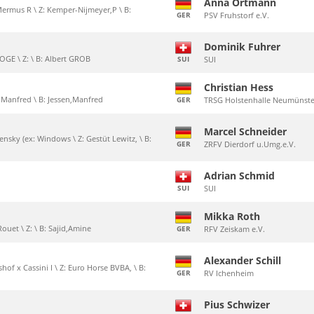
Anna Ortmann
Mermus R \ Z: Kemper-Nijmeyer,P \ B:
GER
PSV Fruhstorf e.V.
Dominik Fuhrer
OGE \ Z: \ B: Albert GROB
SUI
SUI
Christian Hess
en,Manfred \ B: Jessen,Manfred
GER
TRSG Holstenhalle Neumünster
Marcel Schneider
nsky (ex: Windows \ Z: Gestüt Lewitz, \ B:
GER
ZRFV Dierdorf u.Umg.e.V.
Adrian Schmid
SUI
SUI
Mikka Roth
Rouet \ Z: \ B: Sajid,Amine
GER
RFV Zeiskam e.V.
Alexander Schill
hof x Cassini I \ Z: Euro Horse BVBA, \ B:
GER
RV Ichenheim
Pius Schwizer