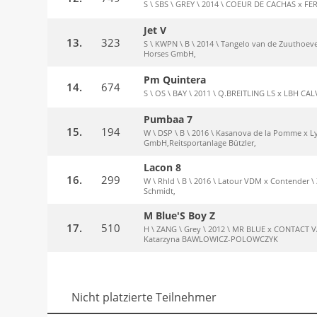
S \ SBS \ GREY \ 2014 \ COEUR DE CACHAS x FE
Jet V
13.
323
S \ KWPN \ B \ 2014 \ Tangelo van de Zuuthoeve
Horses GmbH,
Pm Quintera
14.
674
S \ OS \ BAY \ 2011 \ Q.BREITLING LS x LBH CAL
Pumbaa 7
15.
194
W \ DSP \ B \ 2016 \ Kasanova de la Pomme x Lyj
GmbH,Reitsportanlage Bützler,
Lacon 8
16.
299
W \ Rhld \ B \ 2016 \ Latour VDM x Contender \ 
Schmidt,
M Blue'S Boy Z
17.
510
H \ ZANG \ Grey \ 2012 \ MR BLUE x CONTACT VA
Katarzyna BAWLOWICZ-POLOWCZYK
Nicht platzierte Teilnehmer