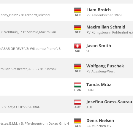
Liam Broich
 Ophey,Heinz \ B: Terhorst,Michael
GER
RV Kaldenkirchen 1929
Maximilian Schmid
 Z: Veldhuis,J. \ B: Schmid,Maximilian
GER
RV Königsbrunn Fohlenhof e.
Jason Smith
ABAB DE REVE \ Z: Willaumez Pierre \ B:
SUI
SUI
Wolfgang Puschak
milion \ Z: Beeren,A.F.T. \ B: Puschak
GER
RV Augsburg-West
Tamás Mráz
HUN
HUN
Josefina Goess-Saurau
ch \ B: Katja GOESS-SAURAU
AUT
AUT
Denis Nielsen
ortstee,B.J.M. \ B: Pferdezentrum Daxau GmbH
GER
RA München e.V.