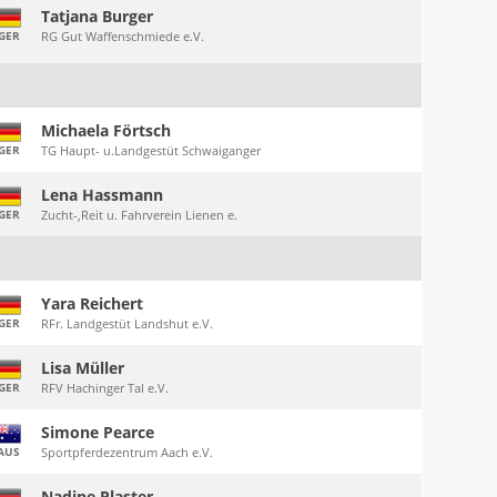
Tatjana Burger
GER
RG Gut Waffenschmiede e.V.
Michaela Förtsch
GER
TG Haupt- u.Landgestüt Schwaiganger
Lena Hassmann
GER
Zucht-,Reit u. Fahrverein Lienen e.
Yara Reichert
GER
RFr. Landgestüt Landshut e.V.
Lisa Müller
GER
RFV Hachinger Tal e.V.
Simone Pearce
AUS
Sportpferdezentrum Aach e.V.
Nadine Plaster