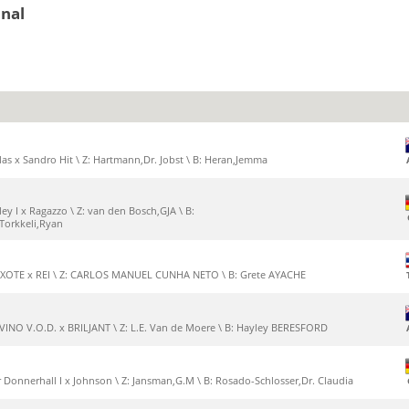
onal
las x Sandro Hit \ Z: Hartmann,Dr. Jobst \ B: Heran,Jemma
ley I x Ragazzo \ Z: van den Bosch,GJA \ B:
,Torkkeli,Ryan
QUIXOTE x REI \ Z: CARLOS MANUEL CUNHA NETO \ B: Grete AYACHE
VINO V.O.D. x BRILJANT \ Z: L.E. Van de Moere \ B: Hayley BERESFORD
 Donnerhall I x Johnson \ Z: Jansman,G.M \ B: Rosado-Schlosser,Dr. Claudia