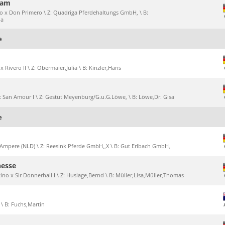
eam
smo x Don Primero \ Z: Quadriga Pferdehaltungs GmbH, \ B:
na
e
x Rivero II \ Z: Obermaier,Julia \ B: Kinzler,Hans
 x San Amour I \ Z: Gestüt Meyenburg/G.u.G.Löwe, \ B: Löwe,Dr. Gisa
e
s x Ampere (NLD) \ Z: Reesink Pferde GmbH,,X \ B: Gut Erlbach GmbH,
nesse
tino x Sir Donnerhall I \ Z: Huslage,Bernd \ B: Müller,Lisa,Müller,Thomas
: \ B: Fuchs,Martin