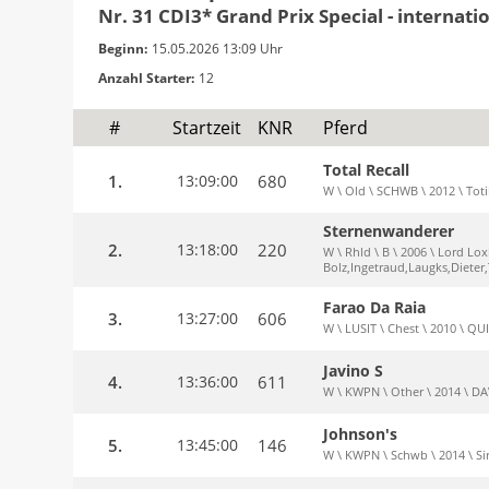
Nr. 31 CDI3* Grand Prix Special - internati
Beginn:
15.05.2026 13:09 Uhr
Anzahl Starter:
12
#
Startzeit
KNR
Pferd
Total Recall
1.
13:09:00
680
W \ Old \ SCHWB \ 2012 \ Toti
Sternenwanderer
2.
13:18:00
220
W \ Rhld \ B \ 2006 \ Lord Lox
Bolz,Ingetraud,Laugks,Dieter
Farao Da Raia
3.
13:27:00
606
W \ LUSIT \ Chest \ 2010 \ 
Javino S
4.
13:36:00
611
W \ KWPN \ Other \ 2014 \ DA
Johnson's
5.
13:45:00
146
W \ KWPN \ Schwb \ 2014 \ Sir