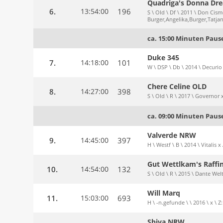
Quadriga's Donna Dr
6.
13:54:00
196
S \ Old \ Df \ 2011 \ Don Ci
Burger,Angelika,Burger,Tatja
ca. 15:00 Minuten Paus
Duke 345
7.
14:18:00
101
W \ DSP \ Db \ 2014 \ Decurio 
Chere Celine OLD
8.
14:27:00
398
S \ Old \ R \ 2017 \ Governor
ca. 09:00 Minuten Paus
Valverde NRW
9.
14:45:00
397
H \ Westf \ B \ 2014 \ Vitali
Gut Wettlkam's Raffi
10.
14:54:00
132
S \ Old \ R \ 2015 \ Dante Wel
Will Marq
11.
15:03:00
693
H \ -n.gefunde \ \ 2016 \ x \ Z
Shiva NRW