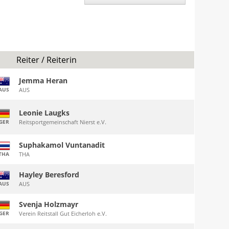
Reiter / Reiterin
Jemma Heran
AUS
AUS
Leonie Laugks
GER
Reitsportgemeinschaft Nierst e.V.
Suphakamol Vuntanadit
THA
THA
Hayley Beresford
AUS
AUS
Svenja Holzmayr
GER
Verein Reitstall Gut Eicherloh e.V.