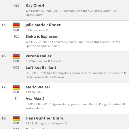
739
Kay One 4
W \ Holst \ SCHWB \ 2015 \ Kannan x Ariadus \ Z: Sipple,Elmar \ B:
Sipple,Elmar
15.
Jolie Marie Kühner
GER
RA München e.V.
105
Elektric Explosion
W \ OS \ B \ 2017 \ Conmiro x Chacco-Blue \ Z: Gestüt Lewitz, \ B: MK
Sporthorses/Max Kühner,
16.
Verena Haller
GER
RFV Weilheimer Pffrd. e.V.
662
Luftikus Brillant
H \ DSP \ B \ 2014 \ Los Angeles x Cosinus B \ Z: Sanladerer,Ferdinand \ B:
Haller,Verena,Haller,Monika
17.
Mario Walter
GER
RSG Ostalb
14
Ava Max 2
S \ DSP \ B \ 2018 \ Aganix du Seigneur x Candillo \ Z: Pongs,Dr. Peter \ B:
Walter,Mario
18.
Hans Günther Blum
GER
PSV St.G. Ingolstadt-Hagau e.V.