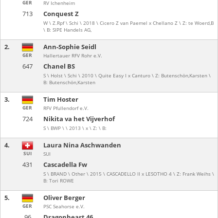
GER
RV Ichenheim
713
Conquest Z
W \ Z.Rpf \ Schi \ 2018 \ Cicero Z van Paemel x Chellano Z \ Z: te Woerd,B
\ B: SIPE Handels AG,
2.
Ann-Sophie Seidl
GER
Hallertauer RFV Rohr e.V.
647
Chanel BS
S \ Holst \ Schi \ 2010 \ Quite Easy I x Canturo \ Z: Butenschön,Karsten \
B: Butenschön,Karsten
3.
Tim Hoster
GER
RFV Pfullendorf e.V.
724
Nikita va het Vijverhof
S \ BWP \ \ 2013 \ x \ Z: \ B:
4.
Laura Nina Aschwanden
SUI
SUI
431
Cascadella Fw
S \ BRAND \ Other \ 2015 \ CASCADELLO II x LESOTHO 4 \ Z: Frank Weihs \
B: Tori ROWE
5.
Oliver Berger
GER
PSC Seahorse e.V.
96
Dragonheart 46