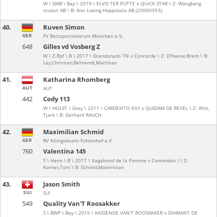
W \ SWB \ Bay \ 2019 \ ELVIS TER PUTTE x QUICK STAR \ Z: Wängberg
stuteri AB \ B: Ann Liwing Hoppskola AB (20000393),
40.
Ruven Simon
GER
FV Reitsportzentrum München e.V.
648
Gilles vd Vosberg Z
W \ Z.Rpf \ B \ 2017 \ Grandorado TN x Concorde \ Z: D'Haese,Brent \ B:
Ley,Christian,Behrendt,Matthias
41.
Katharina Rhomberg
AUT
AUT
442
Cody 113
W \ HOLST \ Grey \ 2011 \ CARDENTO 933 x QUIDAM DE REVEL \ Z: Witt,
Tjark \ B: Gerhard RAUCH
42.
Maximilian Schmid
GER
RV Königsbrunn Fohlenhof e.V.
760
Valentina 145
S \ Hann \ B \ 2017 \ Vagabond de la Pomme x Contendro I \ Z:
Kornes,Toni \ B: Schmid,Maximilian
43.
Jason Smith
SUI
SUI
549
Quality Van'T Roosakker
S \ BWP \ Bay \ 2016 \ KASSENDE VAN'T ROOSAKKER x DIAMANT DE