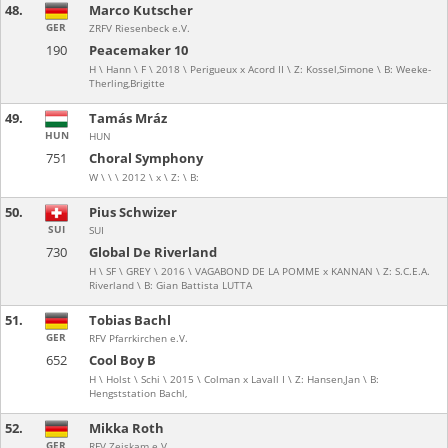
48.
Marco Kutscher
GER
ZRFV Riesenbeck e.V.
190
Peacemaker 10
H \ Hann \ F \ 2018 \ Perigueux x Acord II \ Z: Kossel,Simone \ B: Weeke-
Therling,Brigitte
49.
Tamás Mráz
HUN
HUN
751
Choral Symphony
W \ \ \ 2012 \ x \ Z: \ B:
50.
Pius Schwizer
SUI
SUI
730
Global De Riverland
H \ SF \ GREY \ 2016 \ VAGABOND DE LA POMME x KANNAN \ Z: S.C.E.A.
Riverland \ B: Gian Battista LUTTA
51.
Tobias Bachl
GER
RFV Pfarrkirchen e.V.
652
Cool Boy B
H \ Holst \ Schi \ 2015 \ Colman x Lavall I \ Z: Hansen,Jan \ B:
Hengststation Bachl,
52.
Mikka Roth
GER
RFV Zeiskam e.V.