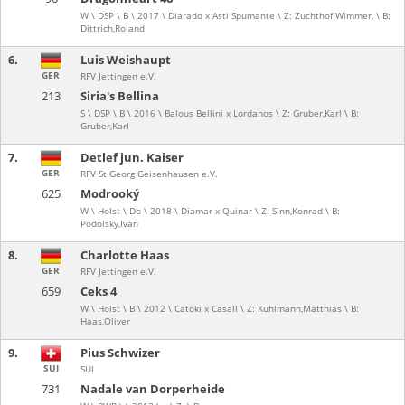
W \ DSP \ B \ 2017 \ Diarado x Asti Spumante \ Z: Zuchthof Wimmer, \ B:
Dittrich,Roland
6.
Luis Weishaupt
GER
RFV Jettingen e.V.
213
Siria's Bellina
S \ DSP \ B \ 2016 \ Balous Bellini x Lordanos \ Z: Gruber,Karl \ B:
Gruber,Karl
7.
Detlef jun. Kaiser
GER
RFV St.Georg Geisenhausen e.V.
625
Modrooký
W \ Holst \ Db \ 2018 \ Diamar x Quinar \ Z: Sinn,Konrad \ B:
Podolsky,Ivan
8.
Charlotte Haas
GER
RFV Jettingen e.V.
659
Ceks 4
W \ Holst \ B \ 2012 \ Catoki x Casall \ Z: Kühlmann,Matthias \ B:
Haas,Oliver
9.
Pius Schwizer
SUI
SUI
731
Nadale van Dorperheide