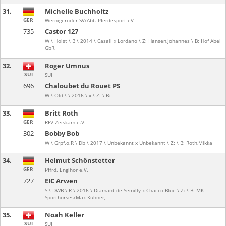
31.
Michelle Buchholtz
GER
Wernigeröder SV/Abt. Pferdesport eV
735
Castor 127
W \ Holst \ B \ 2014 \ Casall x Lordano \ Z: Hansen,Johannes \ B: Hof Abel
GbR,
32.
Roger Umnus
SUI
SUI
696
Chaloubet du Rouet PS
W \ Old \ \ 2016 \ x \ Z: \ B:
33.
Britt Roth
GER
RFV Zeiskam e.V.
302
Bobby Bob
W \ Grpf.o.R \ Db \ 2017 \ Unbekannt x Unbekannt \ Z: \ B: Roth,Mikka
34.
Helmut Schönstetter
GER
Pffrd. Englhör e.V.
727
EIC Arwen
S \ DWB \ R \ 2016 \ Diamant de Semilly x Chacco-Blue \ Z: \ B: MK
Sporthorses/Max Kühner,
35.
Noah Keller
SUI
SUI