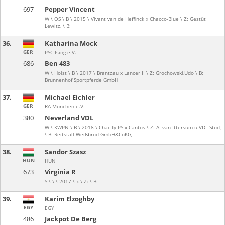
697
Pepper Vincent
W \ OS \ B \ 2015 \ Vivant van de Heffinck x Chacco-Blue \ Z: Gestüt
Lewitz, \ B:
36.
Katharina Mock
GER
PSC Ising e.V.
686
Ben 483
W \ Holst \ B \ 2017 \ Brantzau x Lancer II \ Z: Grochowski,Udo \ B:
Brunnenhof Sportpferde GmbH
37.
Michael Eichler
GER
RA München e.V.
380
Neverland VDL
W \ KWPN \ B \ 2018 \ Chacfly PS x Cantos \ Z: A. van Ittersum u.VDL Stud,
\ B: Reitstall Weißbrod GmbH&CoKG,
38.
Sandor Szasz
HUN
HUN
673
Virginia R
S \ \ \ 2017 \ x \ Z: \ B:
39.
Karim Elzoghby
EGY
EGY
486
Jackpot De Berg