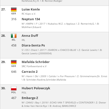
Kerkhove,N.J.H. \ B: Renner,Rüdiger
27.
Luise Konle
GER
RC Küps e.V.
316
Neptun 134
W \ KWPN \ F \ 2017 \ Nubalou W.Z. x Applaus \ Z: Remerink,G. \ B:
Mühlherr,Eduard
28.
Anna Duff
IRL
IRL
458
Diara-Senta Ps
S \ OS \ Chest \ 2017 \ DIARON x CHACCO-BLUE \ Z: Gestüt Lewitz \ B:
Gestüt Lewitz (20000004)
29.
Mafalda Schröder
GER
SRC Fünfseenland e.V
646
Carracio 2
W \ Hann \ Db \ 2009 \ Calido I x For Pleasure \ Z: Grimmelmann,Dr. Ernst
\ B: Schröder,Nadine,Schröder,Mafalda
30.
Hubert Polowczyk
POL
POL
467
Embargo Z
W \ ZANG \ Bay \ 2018 \ ECHO VAN T SPIEVELD x CONTENDER \ Z: Dieter
& Imke Van Herck-Nys \ B: Andrzej BAWLOWICZ