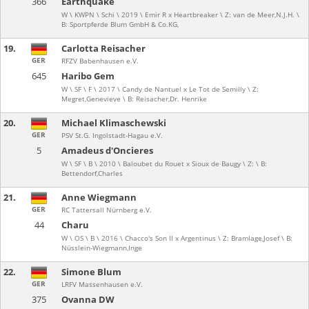
366
Earthquake
W \ KWPN \ Schi \ 2019 \ Emir R x Heartbreaker \ Z: van de Meer,N.J.H. \
B: Sportpferde Blum GmbH & Co.KG,
19.
Carlotta Reisacher
GER
RFZV Babenhausen e.V.
645
Haribo Gem
W \ SF \ F \ 2017 \ Candy de Nantuel x Le Tot de Semilly \ Z:
Megret,Genevieve \ B: Reisacher,Dr. Henrike
20.
Michael Klimaschewski
GER
PSV St.G. Ingolstadt-Hagau e.V.
5
Amadeus d'Oncieres
W \ SF \ B \ 2010 \ Baloubet du Rouet x Sioux de Baugy \ Z: \ B:
Bettendorf,Charles
21.
Anne Wiegmann
GER
RC Tattersall Nürnberg e.V.
44
Charu
W \ OS \ B \ 2016 \ Chacco's Son II x Argentinus \ Z: Bramlage,Josef \ B:
Nüsslein-Wiegmann,Inge
22.
Simone Blum
GER
LRFV Massenhausen e.V.
375
Ovanna DW