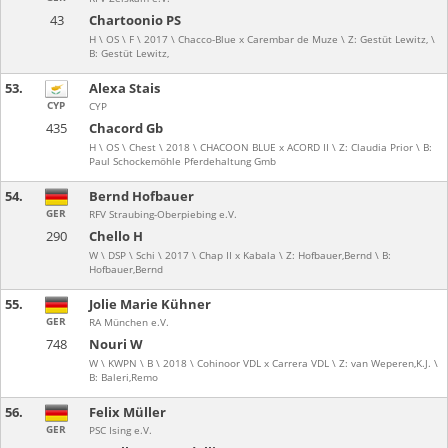
43
Chartoonio PS
H \ OS \ F \ 2017 \ Chacco-Blue x Carembar de Muze \ Z: Gestüt Lewitz, \
B: Gestüt Lewitz,
53.
Alexa Stais
CYP
CYP
435
Chacord Gb
H \ OS \ Chest \ 2018 \ CHACOON BLUE x ACORD II \ Z: Claudia Prior \ B:
Paul Schockemöhle Pferdehaltung Gmb
54.
Bernd Hofbauer
GER
RFV Straubing-Oberpiebing e.V.
290
Chello H
W \ DSP \ Schi \ 2017 \ Chap II x Kabala \ Z: Hofbauer,Bernd \ B:
Hofbauer,Bernd
55.
Jolie Marie Kühner
GER
RA München e.V.
748
Nouri W
W \ KWPN \ B \ 2018 \ Cohinoor VDL x Carrera VDL \ Z: van Weperen,K.J. \
B: Baleri,Remo
56.
Felix Müller
GER
PSC Ising e.V.