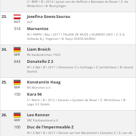
S \ BWP \ B \ 2014 \ Jamal van de Heffinck x Baloubet du Rouet \ Z: de
Wilde,Nico \ B: Blum,Jürgen
23.
Josefina Goess-Saurau
AUT
AUT
514
Marvantos
W \ KWPN \ Bay \ 2017 \ FALAISE DE MUZE x NUMERO UNO \ Z: E.G.
Volbeda & J. Vogelzan \ B: Katja GOESS-SAURAU
24.
Liam Broich
GER
RV Kaldenkirchen 1929
643
Donatello Z 2
W \ Z.Rpf \ B \ 2017 \ Dominator Z x Carthago \ Z: Jarhäll,Hans \ B: Gestüt
Seehof,
25.
Konstantin Haag
GER
RA München e.V.
150
Kara 94
S \ Württ \ B \ 2012 \ Kannan x Quidam de Revel \ Z: Wirth,Klaus \ B:
Logis S E GmbH,
26.
Leo Renner
GER
SRC Fünfseenland e.V
100
Duc de l'Impermeable Z
W \ Z.Rpf \ B \ 2017 \ Denzel van het Meulenhof x Calvados Z \ Z: van de