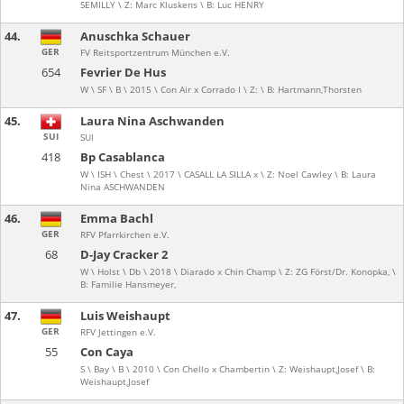
SEMILLY \ Z: Marc Kluskens \ B: Luc HENRY
44.
Anuschka Schauer
GER
FV Reitsportzentrum München e.V.
654
Fevrier De Hus
W \ SF \ B \ 2015 \ Con Air x Corrado I \ Z: \ B: Hartmann,Thorsten
45.
Laura Nina Aschwanden
SUI
SUI
418
Bp Casablanca
W \ ISH \ Chest \ 2017 \ CASALL LA SILLA x \ Z: Noel Cawley \ B: Laura
Nina ASCHWANDEN
46.
Emma Bachl
GER
RFV Pfarrkirchen e.V.
68
D-Jay Cracker 2
W \ Holst \ Db \ 2018 \ Diarado x Chin Champ \ Z: ZG Först/Dr. Konopka, \
B: Familie Hansmeyer,
47.
Luis Weishaupt
GER
RFV Jettingen e.V.
55
Con Caya
S \ Bay \ B \ 2010 \ Con Chello x Chambertin \ Z: Weishaupt,Josef \ B:
Weishaupt,Josef