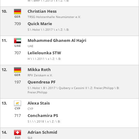
W \ BWP \ \ 2013 \ x \ Z: \ B:
10.
Christian Hess
GER
TRSG Holstenhalle Neumünster e.V.
709
Quick Marie
S \ Holst \ \ 2017 \ x \ Z: \ B:
11.
Mohammed Ghanem Al Hajri
UAE
UAE
707
Lelielounka STW
H \ \ \ 2011 \ x \ Z: \ B:
12.
Mikka Roth
GER
RFV Zeiskam e.V.
197
Quendresa PF
S \ Holst \ B \ 2017 \ Quibery x Cassini II \ Z: Freier,Philipp \ B:
Freier,Philipp
13.
Alexa Stais
CYP
CYP
717
Conchamira PS
S \ \ \ 2018 \ x \ Z: \ B:
14.
Adrian Schmid
SUI
SUI