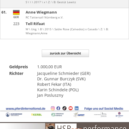
S \ \ \ 2017 \ x \ Z: \ B: Gestüt Lewitz
61.
Anne Wiegmann
GER
RC Tattersall Nürnberg e.V.
223
Tell Rifaat
W \ Ung. \ B \ 2015 \ Sable Rose (Calvados) x Casado \ Z: \ B:
Wiegmann,Anne
zurück zur Übersicht
Geldpreis
1.000,00 EUR
Richter
Jacqueline Schmieder (GER)
Dr. Gunnar Burczyk (SVK)
Robert Fekar (ITA)
Karin Schindele (POL)
Jan Posluszny