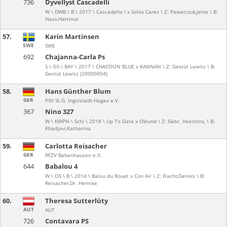
736
Dyvellyst Cascadelli
W \ DWB \ B \ 2017 \ Cascadello I x Solos Carex \ Z: Pawelczuk,Jette \ B:
Haas,Hartmut
57.
Karin Martinsen
SWE
SWE
692
Chajanna-Carla Ps
S \ OS \ BAY \ 2017 \ CHACOON BLUE x KANNAN \ Z: Gestüt Lewitz \ B:
Gestüt Lewitz (20000004)
58.
Hans Günther Blum
GER
PSV St.G. Ingolstadt-Hagau e.V.
367
Nino 327
W \ KWPN \ Schi \ 2018 \ Up To Date x Oklund \ Z: Gebr. Veenstra, \ B:
Khadjavi,Katharina
59.
Carlotta Reisacher
GER
RFZV Babenhausen e.V.
644
Babalou 4
W \ OS \ B \ 2014 \ Balou du Rouet x Con Air \ Z: Flacht,Dennis \ B:
Reisacher,Dr. Henrike
60.
Theresa Sutterlüty
AUT
AUT
726
Contavara PS