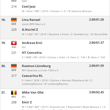
NED
NED
214
Cool Jazz
W \ Holst \ BAY \ 2018 \ Catover x \ Z: \ B: Katerina Brozova
18.
Lina Renzel
2.00/61.28
GER
Ländl.ZRFV Marl e.V.
229
G.Nuriel Z
W \ Z.Rpf \ DF \ 2018 \ Ganzelot x Furiel \ Z: Smolders,A.J. \ B: Renzel,Elke
19.
Andreas Erni
2.00/61.37
SUI
SUI
231
HT Concetta
S \ DWB \ HB \ 2018 \ Colman x Uriko \ Z: Hans C.- Toft \ B: Hans C. Toft
20.
Rasmus Lüneburg
2.00/61.59
GER
RFV Uetersen u.U.von 1924 e.V.
217
Casuarina RL
S \ Holst \ SCHI \ 2018 \ Clarimo x Hermes D'Authieux AA \ Z:
Lüneburg,Rasmus \ B: Lüneburg,Rasmus
21.
Mike Van Olst
3.00/62.45
BEL
BEL
208
Emir Z
W \ Z.Rpf \ BAY \ 2019 \ Emerald van 't Ruytershof x Royal Bravour L \ Z: