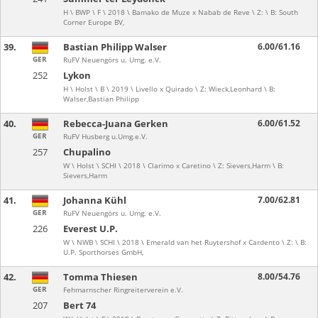
H \ BWP \ F \ 2018 \ Bamako de Muze x Nabab de Reve \ Z: \ B: South
Corner Europe BV,
39.
Bastian Philipp Walser
6.00/61.16
GER
RuFV Neuengörs u. Umg. e.V.
252
Lykon
H \ Holst \ B \ 2019 \ Livello x Quirado \ Z: Wieck,Leonhard \ B:
Walser,Bastian Philipp
40.
Rebecca-Juana Gerken
6.00/61.52
GER
RuFV Husberg u.Umg.e.V.
257
Chupalino
W \ Holst \ SCHI \ 2018 \ Clarimo x Caretino \ Z: Sievers,Harm \ B:
Sievers,Harm
41.
Johanna Kühl
7.00/62.81
GER
RuFV Neuengörs u. Umg. e.V.
226
Everest U.P.
W \ NWB \ SCHI \ 2018 \ Emerald van het Ruytershof x Cardento \ Z: \ B:
U.P. Sporthorses GmbH,
42.
Tomma Thiesen
8.00/54.76
GER
Fehmarnscher Ringreiterverein e.V.
207
Bert 74