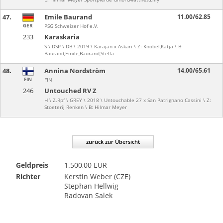
47.
Emile Baurand
11.00/62.85
GER
PSG Schweizer Hof e.V.
233
Karaskaria
S \ DSP \ DB \ 2019 \ Karajan x Askari \ Z: Knöbel,Katja \ B:
Baurand,Emile,Baurand,Stella
48.
Annina Nordström
14.00/65.61
FIN
FIN
246
Untouched RV Z
H \ Z.Rpf \ GREY \ 2018 \ Untouchable 27 x San Patrignano Cassini \ Z:
Stoeterij Renken \ B: Hilmar Meyer
zurück zur Übersicht
Geldpreis
1.500,00 EUR
Richter
Kerstin Weber (CZE)
Stephan Hellwig
Radovan Salek