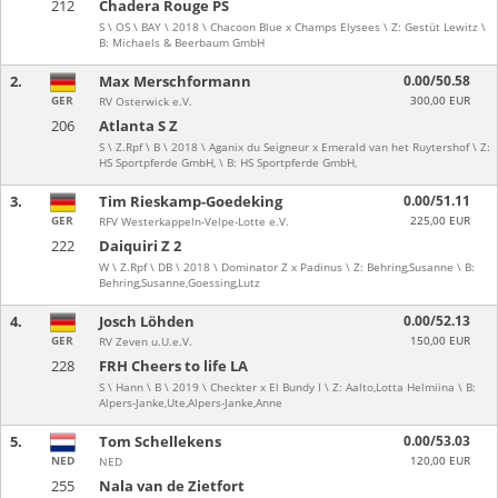
212
Chadera Rouge PS
S \ OS \ BAY \ 2018 \ Chacoon Blue x Champs Elysees \ Z: Gestüt Lewitz \
B: Michaels & Beerbaum GmbH
2.
Max Merschformann
0.00/50.58
GER
300,00 EUR
RV Osterwick e.V.
206
Atlanta S Z
S \ Z.Rpf \ B \ 2018 \ Aganix du Seigneur x Emerald van het Ruytershof \ Z:
HS Sportpferde GmbH, \ B: HS Sportpferde GmbH,
3.
Tim Rieskamp-Goedeking
0.00/51.11
GER
225,00 EUR
RFV Westerkappeln-Velpe-Lotte e.V.
222
Daiquiri Z 2
W \ Z.Rpf \ DB \ 2018 \ Dominator Z x Padinus \ Z: Behring,Susanne \ B:
Behring,Susanne,Goessing,Lutz
4.
Josch Löhden
0.00/52.13
GER
150,00 EUR
RV Zeven u.U.e.V.
228
FRH Cheers to life LA
S \ Hann \ B \ 2019 \ Checkter x El Bundy I \ Z: Aalto,Lotta Helmiina \ B:
Alpers-Janke,Ute,Alpers-Janke,Anne
5.
Tom Schellekens
0.00/53.03
NED
120,00 EUR
NED
255
Nala van de Zietfort