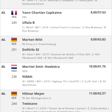
W \ Holst \ F \ 2018 \ Brantzau x Casquetto \ Z: Ritters,Jens \ B:
Köhlbrandt,Hinerk
43.
Yann Chartier Capitaine
8.00/57.63
FRA
FRA
245
Ullala B
S \ Westf \ BAY \ 2018 \ United Touch S x Carinjo \ Z: Rita Brokamp \ B:
Rita Brokamp
44.
Marten Witt
8.00/63.83
GER
RV Frisia e.V. Friedrichskoog
251
Dolittle 32
W \ Holst \ BAY \ 2019 \ Diamant de Semilly x F-One USA \ Z: Witt
Pferdezucht GbR \ B: Witt Pferdezucht GbR
45.
Marriet Smit- Hoekstra
10.00/61.76
NED
NED
236
Nibbit
W \ KWPN \ BAY \ 2018 \ Highway TN x VerdiTN \ Z: A.J.W. Smit \ B: SH
Sporthorses
46.
Hilmar Meyer
11.00/62.57
GER
RV Der Montagsclub e.V.
244
Twistano
W \ Westf \ F \ 2018 \ Twister de la Pomme x Cartani \ Z: Eckler,Andrea \
B: Hilmar Meyer Sportpferde GmbH,Matthes,Lilly