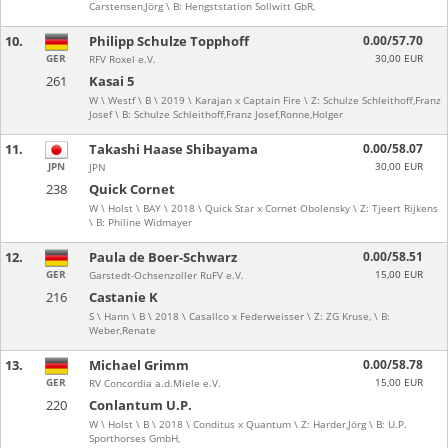
Carstensen,Jörg \ B: Hengststation Sollwitt GbR,
10.
Philipp Schulze Topphoff
0.00/57.70
GER
30,00 EUR
RFV Roxel e.V.
261
Kasai 5
W \ Westf \ B \ 2019 \ Karajan x Captain Fire \ Z: Schulze Schleithoff,Franz
Josef \ B: Schulze Schleithoff,Franz Josef,Ronne,Holger
11.
Takashi Haase Shibayama
0.00/58.07
JPN
30,00 EUR
JPN
238
Quick Cornet
W \ Holst \ BAY \ 2018 \ Quick Star x Cornet Obolensky \ Z: Tjeert Rijkens
\ B: Philine Widmayer
12.
Paula de Boer-Schwarz
0.00/58.51
GER
15,00 EUR
Garstedt-Ochsenzoller RuFV e.V.
216
Castanie K
S \ Hann \ B \ 2018 \ Casallco x Federweisser \ Z: ZG Kruse, \ B:
Weber,Renate
13.
Michael Grimm
0.00/58.78
GER
15,00 EUR
RV Concordia a.d.Miele e.V.
220
Conlantum U.P.
W \ Holst \ B \ 2018 \ Conditus x Quantum \ Z: Harder,Jörg \ B: U.P.
Sporthorses GmbH,