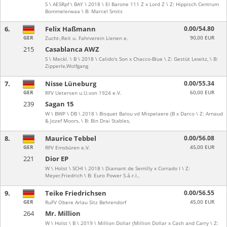
S \ AESRpf \ BAY \ 2018 \ El Barone 111 Z x Lord Z \ Z: Hippisch Centrum
Bommelerwaa \ B: Marcel Smits
6.
Felix Haßmann
0.00/54.80
GER
90,00 EUR
Zucht-,Reit u. Fahrverein Lienen e.
215
Casablanca AWZ
S \ Meckl. \ B \ 2018 \ Calido's Son x Chacco-Blue \ Z: Gestüt Lewitz, \ B:
Zipperle,Wolfgang
7.
Nisse Lüneburg
0.00/55.34
GER
60,00 EUR
RFV Uetersen u.U.von 1924 e.V.
239
Sagan 15
W \ BWP \ DB \ 2018 \ Bisquet Balou vd Mispelaere (B x Darco \ Z: Arnaud
& Jozef Moors, \ B: Bin Drai Stables,
8.
Maurice Tebbel
0.00/56.08
GER
45,00 EUR
RFV Emsbüren e.V.
221
Dior EP
W \ Holst \ SCHI \ 2018 \ Diamant de Semilly x Corrado I \ Z:
Meyer,Friedrich \ B: Euro Power S.á.r.l.,
9.
Teike Friedrichsen
0.00/56.55
GER
45,00 EUR
RuFV Obere Arlau Sitz Behrendorf
264
Mr. Million
W \ Holst \ B \ 2019 \ Million Dollar (Million Dollar x Cash and Carry \ Z: