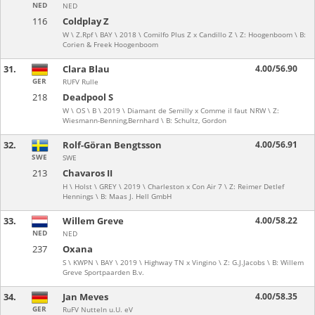
NED
NED
116
Coldplay Z
W \ Z.Rpf \ BAY \ 2018 \ Comilfo Plus Z x Candillo Z \ Z: Hoogenboom \ B:
Corien & Freek Hoogenboom
31.
Clara Blau
4.00/56.90
GER
RUFV Rulle
218
Deadpool S
W \ OS \ B \ 2019 \ Diamant de Semilly x Comme il faut NRW \ Z:
Wiesmann-Benning,Bernhard \ B: Schultz, Gordon
32.
Rolf-Göran Bengtsson
4.00/56.91
SWE
SWE
213
Chavaros II
H \ Holst \ GREY \ 2019 \ Charleston x Con Air 7 \ Z: Reimer Detlef
Hennings \ B: Maas J. Hell GmbH
33.
Willem Greve
4.00/58.22
NED
NED
237
Oxana
S \ KWPN \ BAY \ 2019 \ Highway TN x Vingino \ Z: G.J.Jacobs \ B: Willem
Greve Sportpaarden B.v.
34.
Jan Meves
4.00/58.35
GER
RuFV Nutteln u.U. eV