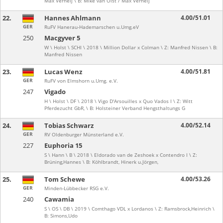
Max Verheij \ B: Mike van Olst / Max Verheij
22.
Hannes Ahlmann
4.00/51.01
GER
RuFV Hanerau-Hademarschen u.Umg.eV
250
Macgyver 5
W \ Holst \ SCHI \ 2018 \ Million Dollar x Colman \ Z: Manfred Nissen \ B:
Manfred Nissen
23.
Lucas Wenz
4.00/51.81
GER
RuFV von Elmshorn u.Umg. e.V.
247
Vigado
H \ Holst \ DF \ 2018 \ Vigo D'Arsouilles x Quo Vados I \ Z: Witt
Pferdezucht GbR, \ B: Holsteiner Verband Hengsthaltungs G
24.
Tobias Schwarz
4.00/52.14
GER
RV Oldenburger Münsterland e.V.
227
Euphoria 15
S \ Hann \ B \ 2018 \ Eldorado van de Zeshoek x Contendro I \ Z:
Brüning,Hannes \ B: Köhlbrandt, Hinerk u.Jörgen,
25.
Tom Schewe
4.00/53.26
GER
Minden-Lübbecker RSG e.V.
240
Cawamia
S \ OS \ DB \ 2019 \ Comthago VDL x Lordanos \ Z: Ramsbrock,Heinrich \
B: Simons,Udo