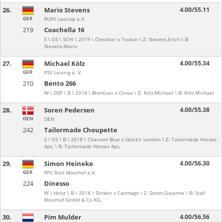
26.
Mario Stevens
4.00/55.11
GER
RUFV Lastrup e.V.
219
Coachella 16
S \ OS \ SCHI \ 2019 \ Checkter x Toulon \ Z: Stevens,Erich \ B:
Stevens,Mario
27.
Michael Kölz
4.00/55.34
GER
PSV Leisnig e. V.
210
Bento 266
W \ DSP \ B \ 2018 \ Brantzau x Corea \ Z: Kölz,Michael \ B: Kölz,Michael
28.
Soren Pedersen
4.00/55.38
DEN
DEN
242
Tailormade Choupette
S \ OS \ B \ 2018 \ Chacoon Blue x Glock's London \ Z: Tailormade Horses
Aps, \ B: Tailormade Horses Aps,
29.
Simon Heineke
4.00/56.30
GER
RFV Stall Moorhof e.V.
224
Dinesso
W \ Holst \ B \ 2018 \ Dinken x Carthago \ Z: Storm,Susanne \ B: Stall
Moorhof GmbH & Co.KG,
30.
Pim Mulder
4.00/56.56