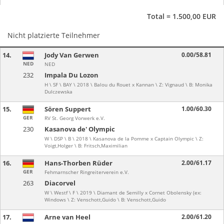
Total = 1.500,00 EUR
Nicht platzierte Teilnehmer
14.
Jody Van Gerwen
0.00/58.81
NED
NED
232
Impala Du Lozon
H \ SF \ BAY \ 2018 \ Balou du Rouet x Kannan \ Z: Vignaud \ B: Monika
Dulczewska
15.
Sören Suppert
1.00/60.30
GER
RV St. Georg Vorwerk e.V.
230
Kasanova de' Olympic
W \ DSP \ B \ 2018 \ Kasanova de la Pomme x Captain Olympic \ Z:
Voigt,Holger \ B: Fritsch,Maximilian
16.
Hans-Thorben Rüder
2.00/61.17
GER
Fehmarnscher Ringreiterverein e.V.
263
Diacorvel
W \ Westf \ F \ 2019 \ Diamant de Semilly x Cornet Obolensky (ex:
Windows \ Z: Venschott,Guido \ B: Venschott,Guido
17.
Arne van Heel
2.00/61.20