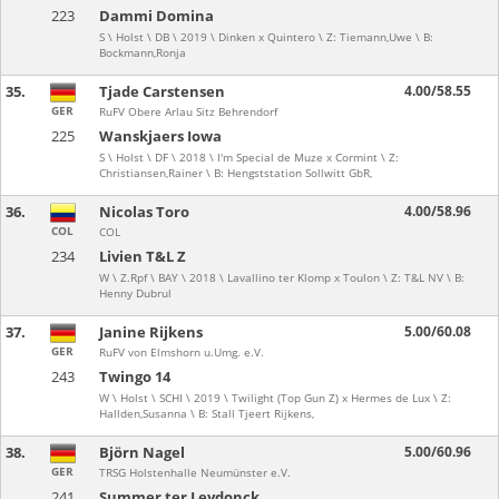
223
Dammi Domina
S \ Holst \ DB \ 2019 \ Dinken x Quintero \ Z: Tiemann,Uwe \ B:
Bockmann,Ronja
35.
Tjade Carstensen
4.00/58.55
GER
RuFV Obere Arlau Sitz Behrendorf
225
Wanskjaers Iowa
S \ Holst \ DF \ 2018 \ I'm Special de Muze x Cormint \ Z:
Christiansen,Rainer \ B: Hengststation Sollwitt GbR,
36.
Nicolas Toro
4.00/58.96
COL
COL
234
Livien T&L Z
W \ Z.Rpf \ BAY \ 2018 \ Lavallino ter Klomp x Toulon \ Z: T&L NV \ B:
Henny Dubrul
37.
Janine Rijkens
5.00/60.08
GER
RuFV von Elmshorn u.Umg. e.V.
243
Twingo 14
W \ Holst \ SCHI \ 2019 \ Twilight (Top Gun Z) x Hermes de Lux \ Z:
Hallden,Susanna \ B: Stall Tjeert Rijkens,
38.
Björn Nagel
5.00/60.96
GER
TRSG Holstenhalle Neumünster e.V.
241
Summer ter Leydonck