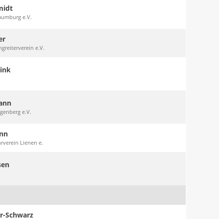
midt
aumburg e.V.
er
greiterverein e.V.
ink
ann
genberg e.V.
ann
hrverein Lienen e.
sen
er-Schwarz