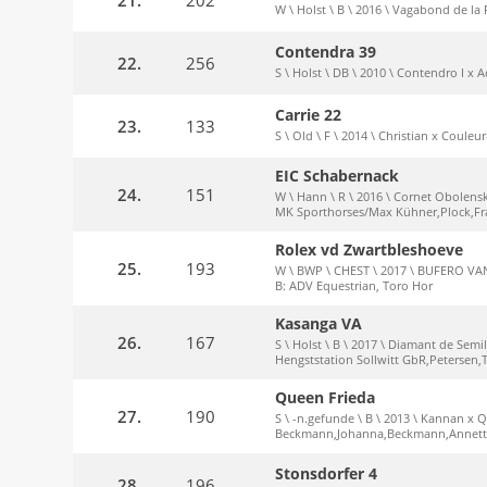
W \ Holst \ B \ 2016 \ Vagabond de la
Contendra 39
22.
256
S \ Holst \ DB \ 2010 \ Contendro I x
Carrie 22
23.
133
S \ Old \ F \ 2014 \ Christian x Couleu
EIC Schabernack
24.
151
W \ Hann \ R \ 2016 \ Cornet Obolensk
MK Sporthorses/Max Kühner,Plock,F
Rolex vd Zwartbleshoeve
25.
193
W \ BWP \ CHEST \ 2017 \ BUFERO V
B: ADV Equestrian, Toro Hor
Kasanga VA
26.
167
S \ Holst \ B \ 2017 \ Diamant de Semi
Hengststation Sollwitt GbR,Petersen
Queen Frieda
27.
190
S \ -n.gefunde \ B \ 2013 \ Kannan x Q
Beckmann,Johanna,Beckmann,Annet
Stonsdorfer 4
28.
196