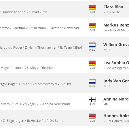
Clara Blau
 Z: Klaphake,Enno \ B: Blau,Clara
GER
RUFV Rulle
Markus Renz
Pomme x Caretino 2 \ Z: Bertram R.Firestone Newstead
GER
Ländl.ZRFV Marl 
Willem Grev
 Balou du Rouet \ Z: Harm Thormaehlen \ B: Team Nijhof
NED
NED
Lea Sophia 
Z: Meyer,Friedrich \ B: Meyer,Friedrich
GER
RFZV Weingarten
Jody Van Ge
rgse Hagen x Toulon \ Z: Starhorses N.V. \ B: JVG
NED
NED
Annina Nor
alvaro Z \ Z: H. Vrijvogel \ B: Annina Nordström
FIN
FIN
Hannes Ahl
I \ Z: Böge,Jürgen \ B: Heicke,Prof. Dr. Bernd
GER
RuFV Hanerau-H