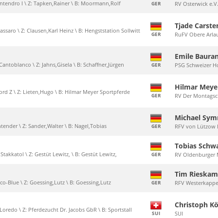
ontendro I \ Z: Tapken,Rainer \ B: Moormann,Rolf
GER
RV Osterwick e.V
Tjade Carste
assaro \ Z: Clausen,Karl Heinz \ B: Hengststation Sollwitt
GER
RuFV Obere Arlau
Emile Baura
 Cantoblanco \ Z: Jahns,Gisela \ B: Schaffner,Jürgen
GER
PSG Schweizer Ho
Hilmar Meye
 Lord Z \ Z: Lieten,Hugo \ B: Hilmar Meyer Sportpferde
GER
RV Der Montagscl
Michael Sy
tender \ Z: Sander,Walter \ B: Nagel,Tobias
GER
RFV von Lützow H
Tobias Schw
Stakkatol \ Z: Gestüt Lewitz, \ B: Gestüt Lewitz,
GER
RV Oldenburger 
Tim Rieskam
cco-Blue \ Z: Goessing,Lutz \ B: Goessing,Lutz
GER
RFV Westerkappel
Christoph 
oredo \ Z: Pferdezucht Dr. Jacobs GbR \ B: Sportstall
SUI
SUI