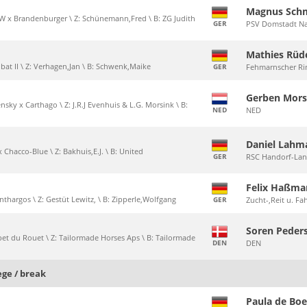
Magnus Sch
RW x Brandenburger \ Z: Schünemann,Fred \ B: ZG Judith
GER
PSV Domstadt N
Mathies Rüd
cobat II \ Z: Verhagen,Jan \ B: Schwenk,Maike
GER
Fehmarnscher Rin
Gerben Mors
nsky x Carthago \ Z: J.R.J Evenhuis & L.G. Morsink \ B:
NED
NED
Daniel Lahm
 Chacco-Blue \ Z: Bakhuis,E.J. \ B: United
GER
RSC Handorf-Lan
Felix Haßm
nthargos \ Z: Gestüt Lewitz, \ B: Zipperle,Wolfgang
GER
Zucht-,Reit u. Fa
Soren Peder
ubet du Rouet \ Z: Tailormade Horses Aps \ B: Tailormade
DEN
DEN
ege / break
Paula de Bo