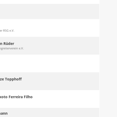
r RSG e.V.
n Rüder
greiterverein e.V.
lze Topphoff
xoto Ferreira Filho
mann