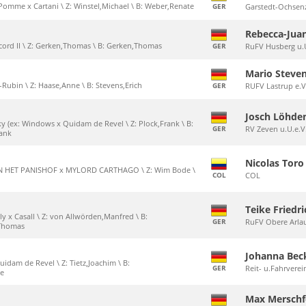
 Pomme x Cartani \ Z: Winstel,Michael \ B: Weber,Renate
GER
Garstedt-Ochsenz
Rebecca-Jua
 Acord II \ Z: Gerken,Thomas \ B: Gerken,Thomas
GER
RuFV Husberg u.
Mario Steve
r-Rubin \ Z: Haase,Anne \ B: Stevens,Erich
GER
RUFV Lastrup e.V
Josch Löhde
y (ex: Windows x Quidam de Revel \ Z: Plock,Frank \ B:
GER
RV Zeven u.U.e.V
rank
Nicolas Toro
AN HET PANISHOF x MYLORD CARTHAGO \ Z: Wim Bode \
COL
COL
Teike Friedr
lly x Casall \ Z: von Allwörden,Manfred \ B:
GER
RuFV Obere Arlau
,Thomas
Johanna Be
uidam de Revel \ Z: Tietz,Joachim \ B:
GER
Reit- u.Fahrvere
te
Max Mersch