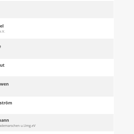
el
e.V.
e
Gut
rwen
dström
mann
ademarschen u.Umg.eV