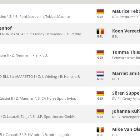
Maurice Teb
ino \ Z: \ B: Pohl,Jacqueline,Tebbel,Maurice
GER
RFV Emsbüren e.
enhof
Koen Vereec
TENOR MANCIAIS \ Z: Freddy Demuynck \ B: Freddy
BEL
BEL
Tomma Thie
sini II \ Z: Neumann,Frank \ B:
GER
Fehmarnscher Rin
Marriet Smit
BLUE x AMARETTO I \ Z: J. Vrieling \ B: Henstra &
NED
NED
Sören Suppe
assini II \ Z: Mues,Jan \ B: CA Horse Sport bvba,
GER
RV St. Georg Vor
Johanna Küh
zi \ Z: Lasarzik,Tanja \ B: U.P. Sporthorses GmbH,
GER
RuFV Neuengörs 
Mike Van Ols
5 x Canabis Z \ Z: NV odth \ B: odth Logistics
BEL
BEL