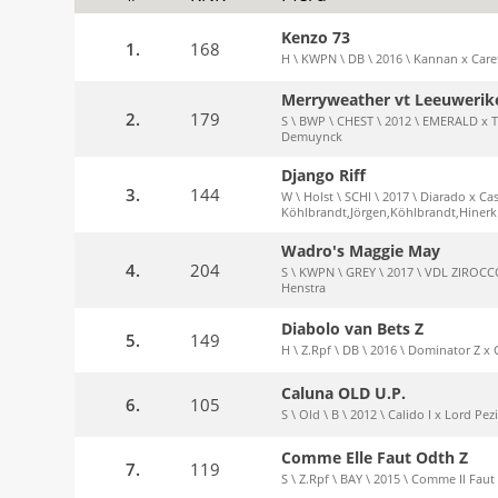
Kenzo 73
1.
168
H \ KWPN \ DB \ 2016 \ Kannan x Caret
Merryweather vt Leeuwerik
2.
179
S \ BWP \ CHEST \ 2012 \ EMERALD x 
Demuynck
Django Riff
3.
144
W \ Holst \ SCHI \ 2017 \ Diarado x Cas
Köhlbrandt,Jörgen,Köhlbrandt,Hinerk
Wadro's Maggie May
4.
204
S \ KWPN \ GREY \ 2017 \ VDL ZIROCCO 
Henstra
Diabolo van Bets Z
5.
149
H \ Z.Rpf \ DB \ 2016 \ Dominator Z x C
Caluna OLD U.P.
6.
105
S \ Old \ B \ 2012 \ Calido I x Lord Pe
Comme Elle Faut Odth Z
7.
119
S \ Z.Rpf \ BAY \ 2015 \ Comme Il Faut 