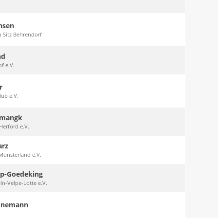
.
nsen
 Sitz Behrendorf
nd
f e.V.
r
ub e.V.
mmangk
erford e.V.
arz
Münsterland e.V.
p-Goedeking
n-Velpe-Lotte e.V.
Könemann