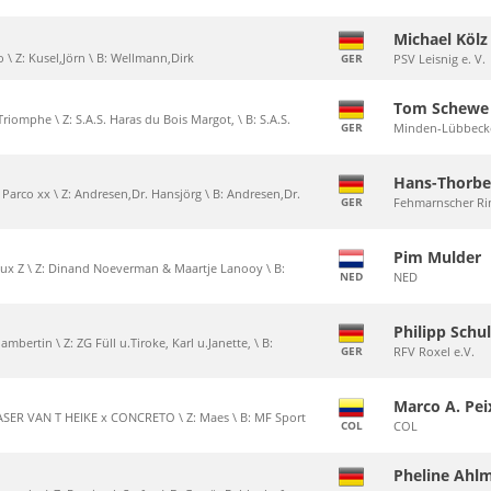
Michael Kölz
to \ Z: Kusel,Jörn \ B: Wellmann,Dirk
GER
PSV Leisnig e. V.
Tom Schewe
 Triomphe \ Z: S.A.S. Haras du Bois Margot, \ B: S.A.S.
GER
Minden-Lübbecke
Hans-Thorbe
x Parco xx \ Z: Andresen,Dr. Hansjörg \ B: Andresen,Dr.
GER
Fehmarnscher Rin
Pim Mulder
Lux Z \ Z: Dinand Noeverman & Maartje Lanooy \ B:
NED
NED
Philipp Schu
mbertin \ Z: ZG Füll u.Tiroke, Karl u.Janette, \ B:
GER
RFV Roxel e.V.
Marco A. Pei
EASER VAN T HEIKE x CONCRETO \ Z: Maes \ B: MF Sport
COL
COL
Pheline Ahl