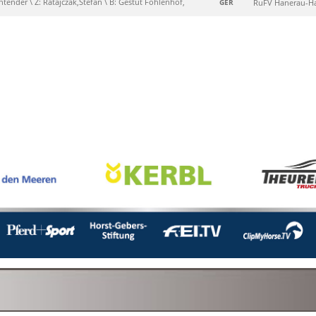
ontender \ Z: Ratajczak,Stefan \ B: Gestüt Fohlenhof,
GER
RuFV Hanerau-H