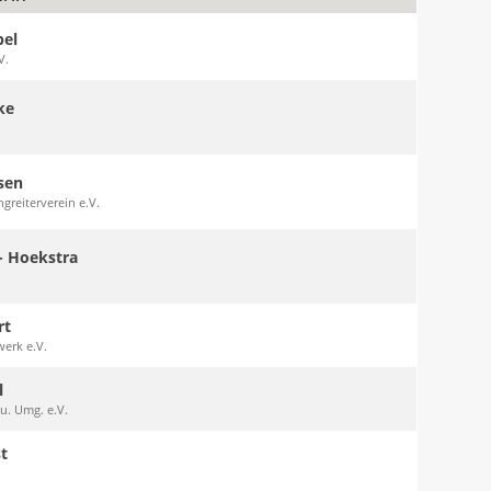
bel
V.
ke
sen
greiterverein e.V.
- Hoekstra
rt
werk e.V.
l
u. Umg. e.V.
t