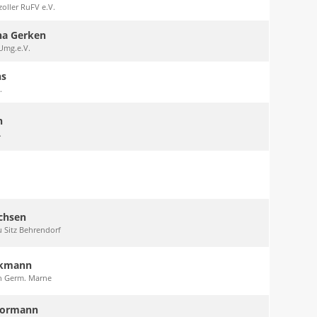
oller RuFV e.V.
na Gerken
Umg.e.V.
ns
.
n
.
ichsen
 Sitz Behrendorf
ckmann
in Germ. Marne
formann