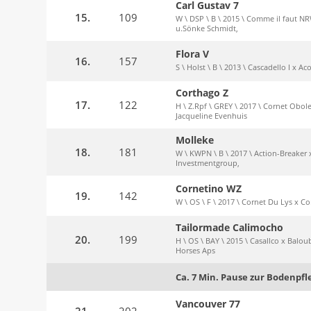
Carl Gustav 7
15.
109
W \ DSP \ B \ 2015 \ Comme il faut N
u.Sönke Schmidt,
Flora V
16.
157
S \ Holst \ B \ 2013 \ Cascadello I x A
Corthago Z
17.
122
H \ Z.Rpf \ GREY \ 2017 \ Cornet Obole
Jacqueline Evenhuis
Molleke
18.
181
W \ KWPN \ B \ 2017 \ Action-Breaker x
Investmentgroup,
Cornetino WZ
19.
142
W \ OS \ F \ 2017 \ Cornet Du Lys x Co
Tailormade Calimocho
20.
199
H \ OS \ BAY \ 2015 \ Casallco x Balo
Horses Aps
Ca. 7 Min. Pause zur Bodenpfl
Vancouver 77
21.
202