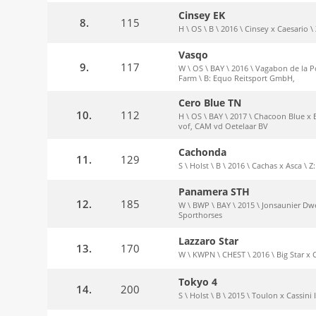
Cinsey EK
8.
115
H \ OS \ B \ 2016 \ Cinsey x Caesario \
Vasqo
9.
117
W \ OS \ BAY \ 2016 \ Vagabon de la 
Farm \ B: Equo Reitsport GmbH,
Cero Blue TN
10.
112
H \ OS \ BAY \ 2017 \ Chacoon Blue x
vof, CAM vd Oetelaar BV
Cachonda
11.
129
S \ Holst \ B \ 2016 \ Cachas x Asca \ 
Panamera STH
12.
185
W \ BWP \ BAY \ 2015 \ Jonsaunier Dwe
Sporthorses
Lazzaro Star
13.
170
W \ KWPN \ CHEST \ 2016 \ Big Star x C
Tokyo 4
14.
200
S \ Holst \ B \ 2015 \ Toulon x Cassini 