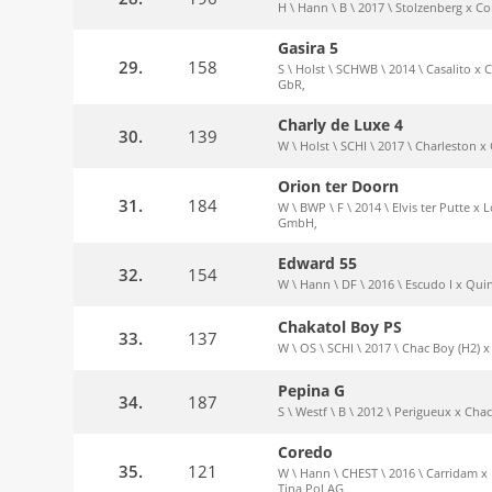
H \ Hann \ B \ 2017 \ Stolzenberg x C
Gasira 5
29.
158
S \ Holst \ SCHWB \ 2014 \ Casalito x C
GbR,
Charly de Luxe 4
30.
139
W \ Holst \ SCHI \ 2017 \ Charleston x
Orion ter Doorn
31.
184
W \ BWP \ F \ 2014 \ Elvis ter Putte x
GmbH,
Edward 55
32.
154
W \ Hann \ DF \ 2016 \ Escudo I x Quin
Chakatol Boy PS
33.
137
W \ OS \ SCHI \ 2017 \ Chac Boy (H2) x 
Pepina G
34.
187
S \ Westf \ B \ 2012 \ Perigueux x Cha
Coredo
35.
121
W \ Hann \ CHEST \ 2016 \ Carridam x L
Tina Pol AG