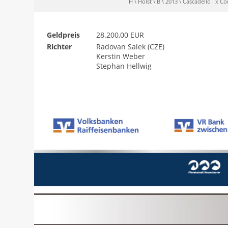
H \ Holst \ B \ 2013 \ Cascadello I x C
Geldpreis
28.200,00 EUR
Richter
Radovan Salek (CZE)
Kerstin Weber
Stephan Hellwig