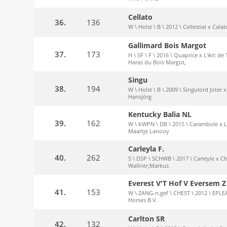
Cellato
36.
136
W \ Holst \ B \ 2012 \ Cellestial x Cala
Gallimard Bois Margot
37.
173
H \ SF \ F \ 2016 \ Quaprice x L'Arc de
Haras du Bois Margot,
Singu
38.
194
W \ Holst \ B \ 2009 \ Singulord Joter 
Hansjörg
Kentucky Balia NL
39.
162
W \ KWPN \ DB \ 2015 \ Carambole x 
Maartje Lanooy
Carleyla F.
40.
262
S \ DSP \ SCHWB \ 2017 \ Carleyle x Cha
Wallner,Markus
Everest V'T Hof V Eversem Z
41.
153
W \ ZANG-n.gef \ CHEST \ 2012 \ EPL
Horses B.V.
Carlton SR
42.
132